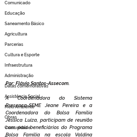
Comunicado
Educação
Saneamento Básico
Agricultura
Parcerias
Cultura e Esporte
Infraestrutura
Administração
Por: Flávio Santos-Assecom.
Datas comemorativas
Assistência Social
A Coordenadora do Sistema 
Presença-SEME Jeane Pereira e a 
Meio Ambiente
Coordenadora do Bolsa Família  
Obras
Jéssica Luiza, participam de reunião  
com pais beneficiários do Programa 
Comunidade
Bolsa Família na escola Valdina 