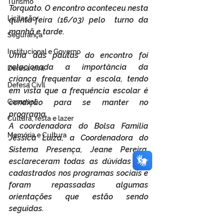
Turismo
Torquato. O encontro aconteceu nesta 
Licitação
quinta-feira (16/03) pelo  turno da 
manhã e tarde.
Segurança
Institucional e Governo
Uma das pautas do encontro foi 
relacionada a importância da 
Defesa cívil
criança frequentar a escola, tendo 
Defesa Civil
em vista que a frequência escolar é 
condição para se manter no 
Carnaval
programa.
Cultura, festa e lazer
A coordenadora do Bolsa Família 
Memória e Cultura
Jéssica Luiza, a Coordenadora do 
Sistema Presença, Jeane Pereira, 
esclareceram todas as dúvidas dos 
cadastrados nos programas sociais e 
foram repassadas algumas 
orientações que estão sendo 
seguidas.