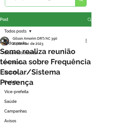
Post
Todos posts
Gilson Amorim DRT/AC 390
Todos posts
20 de mar. de 2023
Seme realiza reunião
Desenvolvimento
técnica sobre Frequência
Prefeitura
Escolar/Sistema
Esporte
Presença
Prefeito
Vice-prefeita
Saúde
Campanhas
Avisos