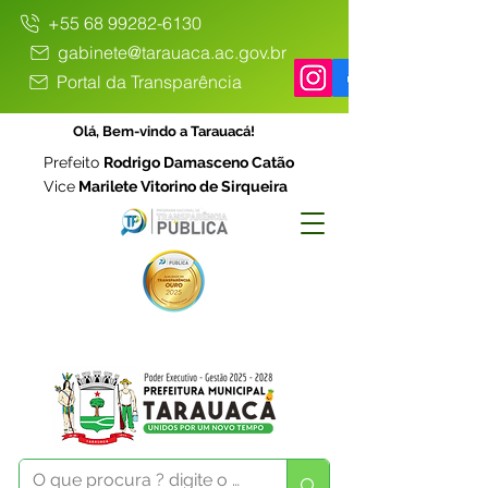
+55 68 99282-6130
gabinete@tarauaca.ac.gov.br
Portal da Transparência
Olá, Bem-vindo a Tarauacá!
Prefeito
Rodrigo Damasceno Catão
Vice
Marilete Vitorino de Sirqueira