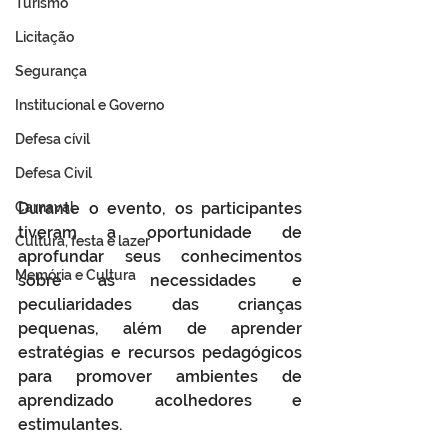
Turismo
Licitação
Segurança
Institucional e Governo
Defesa cívil
Defesa Civil
Durante o evento, os participantes 
Carnaval
tiveram a oportunidade de 
Cultura, festa e lazer
aprofundar seus conhecimentos 
Memória e Cultura
sobre as necessidades e 
peculiaridades das crianças 
pequenas, além de aprender 
estratégias e recursos pedagógicos 
para promover ambientes de 
aprendizado acolhedores e 
estimulantes.