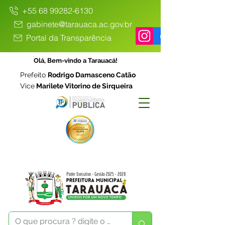
+55 68 99282-6130
gabinete@tarauaca.ac.gov.br
Portal da Transparência
Olá, Bem-vindo a Tarauacá!
Prefeito
Rodrigo Damasceno Catão
Vice
Marilete Vitorino de Sirqueira