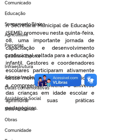
Comunicado
Educação
Saneamento Básico
A Secretaria Municipal de Educação 
(SEME) promoveu nesta quinta-feira, 
Agricultura
08, uma importante jornada de 
Parcerias
capacitação e desenvolvimento 
profissional voltada para a educação 
Cultura e Esporte
infantil. Gestores e coordenadores 
Infraestrutura
escolares participaram ativamente 
Administração
desse momento especial, dedicado 
a compreender melhor o universo 
Datas comemorativas
das crianças em idade escolar e 
Assistência Social
aprimorar suas práticas 
pedagógicas.
Meio Ambiente
Obras
Comunidade