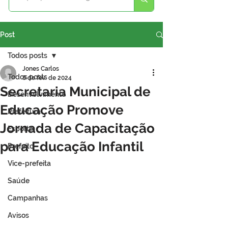
Post
Todos posts
Jones Carlos
Todos posts
8 de fev. de 2024
Secretaria Municipal de
Desenvolvimento
Educação Promove
Prefeitura
Jornada de Capacitação
Esporte
para Educação Infantil
Prefeito
Vice-prefeita
Saúde
Campanhas
Avisos