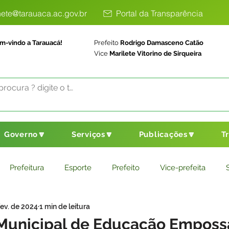
ete@tarauaca.ac.gov.br
Portal da Transparência
m-vindo a Tarauacá!
Prefeito
Rodrigo Damasceno Catão
Vice
Marilete Vitorino de Sirqueira
Governo🔽
Serviços🔽
Publicações🔽
T
Prefeitura
Esporte
Prefeito
Vice-prefeita
fev. de 2024
1 min de leitura
ducação
Saneamento Básico
Agricultura
Parceria
 Municipal de Educação Emposs