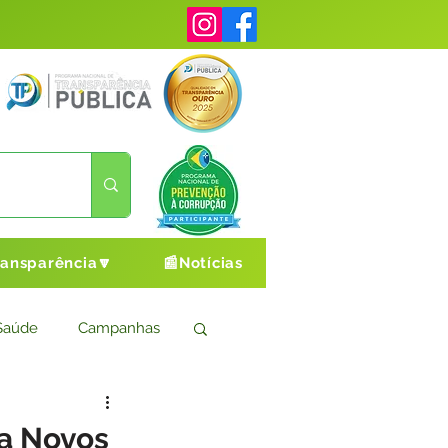
ransparência🔽
📰Notícias
Saúde
Campanhas
s
Cultura e Esporte
a Novos