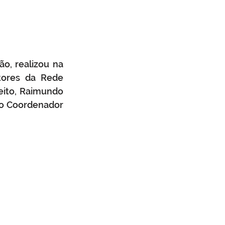
o, realizou na 
tores da Rede 
eito, Raimundo 
do Coordenador 