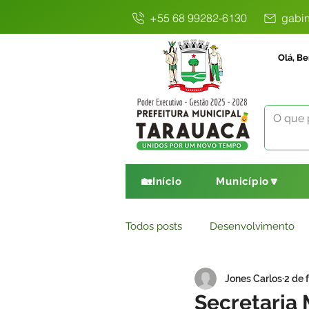
+55 68 99282-6130
gabin
Olá, Be
🏡Início
Município🔽
Todos posts
Desenvolvimento
Jones Carlos
2 de 
Avisos
Comunicado
E
Secretaria