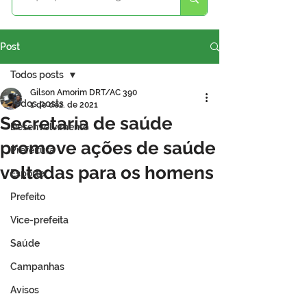
Post
Todos posts
Gilson Amorim DRT/AC 390
Todos posts
1 de dez. de 2021
Secretaria de saúde
Desenvolvimento
promove ações de saúde
Prefeitura
voltadas para os homens
Esporte
Prefeito
Vice-prefeita
Saúde
Campanhas
Avisos