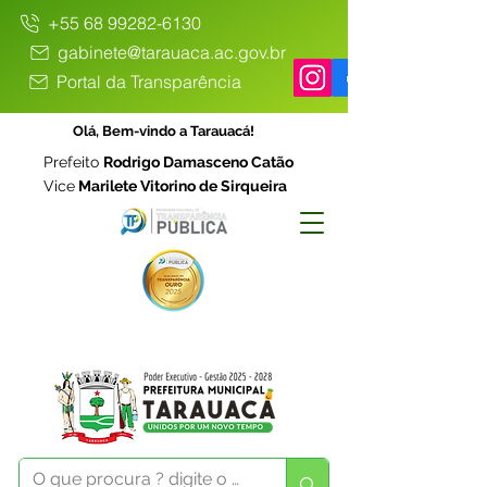
+55 68 99282-6130
gabinete@tarauaca.ac.gov.br
Portal da Transparência
Olá, Bem-vindo a Tarauacá!
Prefeito
Rodrigo Damasceno Catão
Vice
Marilete Vitorino de Sirqueira