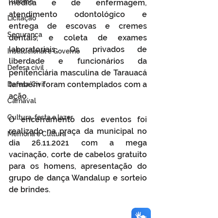
Turismo
médica e de enfermagem, 
atendimento odontológico e 
Licitação
entrega de escovas e cremes 
Segurança
dentais, e coleta de exames 
laboratoriais. Os privados de 
Institucional e Governo
liberdade e funcionários da 
Defesa cívil
penitenciária masculina de Tarauacá 
também foram contemplados com a 
Defesa Civil
ação.
Carnaval
Cultura, festa e lazer
O encerramento dos eventos foi 
realizado na praça da municipal no 
Memória e Cultura
dia 26.11.2021 com a mega 
vacinação, corte de cabelos gratuito 
para os homens, apresentação do 
grupo de dança Wandalup e sorteio 
de brindes.