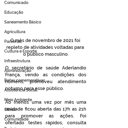
Comunicado
Educação
Saneamento Básico
Agricultura
O mês de novembro de 2021 foi 
Parcerias
repleto de atividades voltadas para 
Cultura e Esporte
o público masculino.
Infraestrutura
O secretário de saúde Aderlandio 
Administração
França, vendo as condições dos 
Datas comemorativas
homens, promoveu atendimento 
noturno para esse público.
Assistência Social
Meio Ambiente
Ao menos uma vez por mês uma 
unidade ficou aberta das 17h as 21h 
Obras
para promover as ações. Foi 
Comunidade
ofertado testes rápidos, consulta 