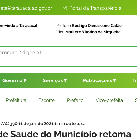
ete@tarauaca.ac.gov.br
Portal da Transparência
m-vindo a Tarauacá!
Prefeito
Rodrigo Damasceno Catão
Vice
Marilete Vitorino de Sirqueira
Governo🔽
Serviços🔽
Publicações🔽
T
Prefeitura
Esporte
Prefeito
Vice-prefeita
T/AC 390
11 de jun. de 2021
1 min de leitura
ducação
Saneamento Básico
Agricultura
Parceria
 de Saúde do Município retoma