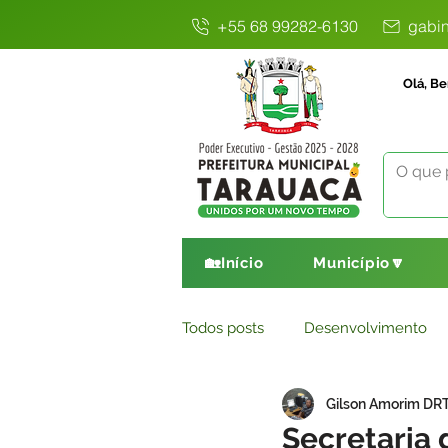
+55 68 99282-6130
gabin
Olá, Be
🏡Início
Município🔽
Todos posts
Desenvolvimento
Gilson Amorim DR
Avisos
Comunicado
E
Secretaria