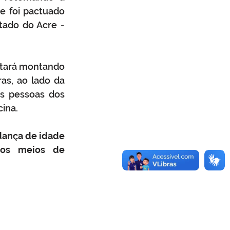
e foi pactuado 
ado do Acre - 
tará montando 
as, ao lado da 
as pessoas dos 
cina.
ança de idade 
os meios de 