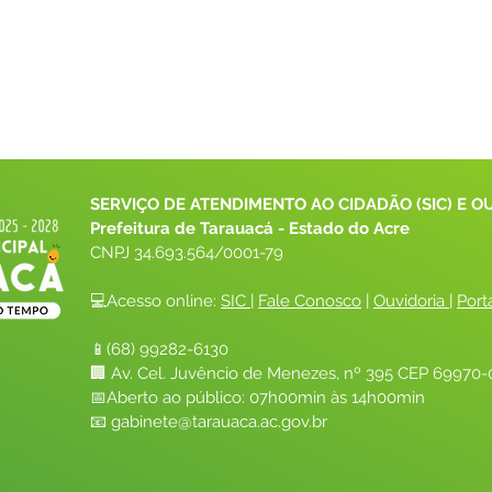
SERVIÇO DE ATENDIMENTO AO CIDADÃO (SIC) E O
Prefeitura de Tarauacá - Estado do Acre
CNPJ 
34.693.564/0001-79
💻Acesso online: 
SIC 
| 
Fale Conosco
 | 
Ouvidoria
| 
Port
📱(68) 99282-6130 
🏢 Av. Cel. Juvêncio de Menezes, nº 395 CEP 69970-0
📅Aberto ao público: 07h00min às 14h00min
📧 
gabinete@tarauaca.ac.gov.br