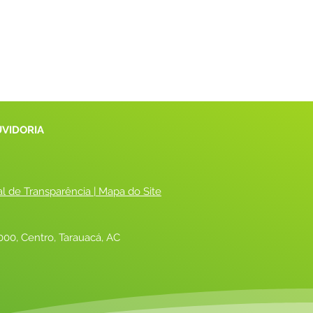
UVIDORIA
al de Transparência
 |
 Mapa do Site
00, Centro, Tarauacá, AC