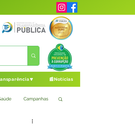
ransparência🔽
📰Notícias
Saúde
Campanhas
s
Cultura e Esporte