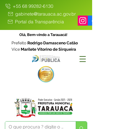
+55 68 99282-6130
gabinete@tarauaca.ac.gov.br
Portal da Transparência
Olá, Bem-vindo a Tarauacá!
Prefeito
Rodrigo Damasceno Catão
Vice
Marilete Vitorino de Sirqueira