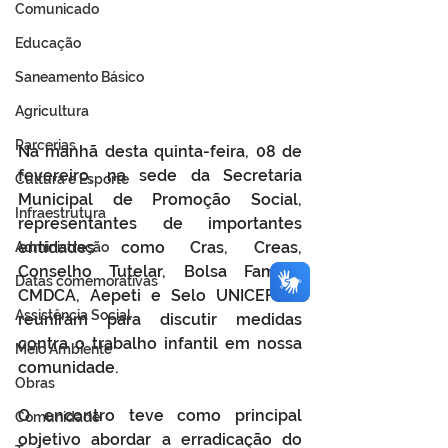
Comunicado
Educação
Saneamento Básico
Agricultura
Parcerias
Na manhã desta quinta-feira, 08 de 
fevereiro, na sede da Secretaria 
Cultura e Esporte
Municipal de Promoção Social, 
Infraestrutura
representantes de importantes 
entidades como Cras, Creas, 
Administração
Conselho Tutelar, Bolsa Família, 
Datas comemorativas
CMDCA, Aepeti e Selo UNICEF se 
Assistência Social
reuniram para discutir medidas 
contra o trabalho infantil em nossa 
Meio Ambiente
comunidade.
Obras
O encontro teve como principal 
Comunidade
objetivo abordar a erradicação do 