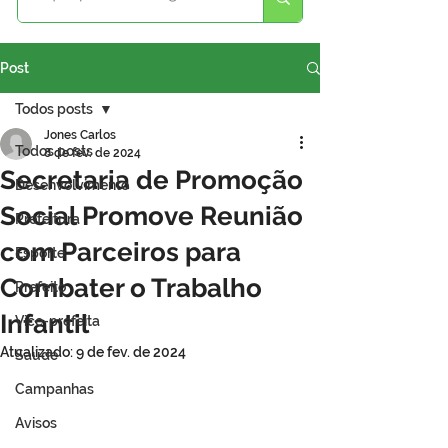
Post
Todos posts
Jones Carlos
Todos posts
8 de fev. de 2024
Secretaria de Promoção
Desenvolvimento
Social Promove Reunião
Prefeitura
com Parceiros para
Esporte
Combater o Trabalho
Prefeito
Infantil
Vice-prefeita
Atualizado:
9 de fev. de 2024
Saúde
Campanhas
Avisos