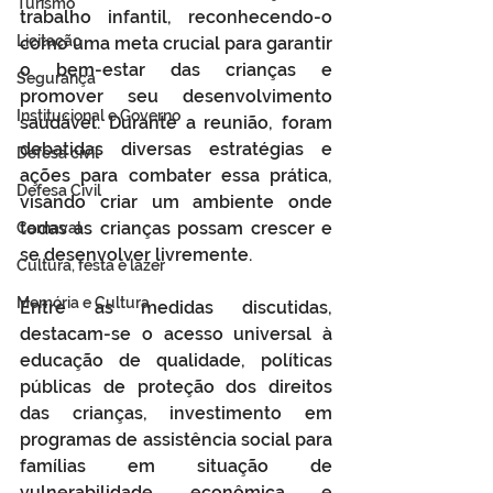
Turismo
trabalho infantil, reconhecendo-o 
Licitação
como uma meta crucial para garantir 
o bem-estar das crianças e 
Segurança
promover seu desenvolvimento 
Institucional e Governo
saudável. Durante a reunião, foram 
debatidas diversas estratégias e 
Defesa cívil
ações para combater essa prática, 
Defesa Civil
visando criar um ambiente onde 
todas as crianças possam crescer e 
Carnaval
se desenvolver livremente.
Cultura, festa e lazer
Memória e Cultura
Entre as medidas discutidas, 
destacam-se o acesso universal à 
educação de qualidade, políticas 
públicas de proteção dos direitos 
das crianças, investimento em 
programas de assistência social para 
famílias em situação de 
vulnerabilidade econômica e 