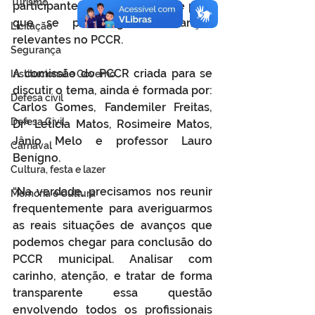
Turismo
participantes se faz importante para 
que se possa ganhar avanços 
Licitação
relevantes no PCCR.
Segurança
A comissão do PCCR criada para se 
Institucional e Governo
discutir o tema, ainda é formada por: 
Defesa cívil
Carlos Gomes, Fandemiler Freitas, 
Defesa Civil
Drª Letícia Matos, Rosimeire Matos, 
Jânio Melo e professor Lauro 
Carnaval
Benígno.
Cultura, festa e lazer
“Na verdade, precisamos nos reunir 
Memória e Cultura
frequentemente para averiguarmos 
as reais situações de avanços que 
podemos chegar para conclusão do 
PCCR municipal. Analisar com 
carinho, atenção, e tratar de forma 
transparente essa questão 
envolvendo todos os profissionais 