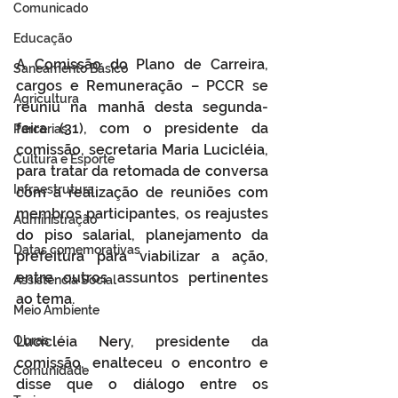
Comunicado
Educação
A Comissão do Plano de Carreira, 
Saneamento Básico
cargos e Remuneração – PCCR se 
Agricultura
reuniu na manhã desta segunda-
feira (31), com o presidente da 
Parcerias
comissão, secretaria Maria Lucicléia, 
Cultura e Esporte
para tratar da retomada de conversa 
Infraestrutura
com a realização de reuniões com 
membros participantes, os reajustes 
Administração
do piso salarial, planejamento da 
Datas comemorativas
prefeitura para viabilizar a ação, 
entre outros assuntos pertinentes 
Assistência Social
ao tema. 
Meio Ambiente
Obras
Lucicléia Nery, presidente da 
comissão, enalteceu o encontro e 
Comunidade
disse que o diálogo entre os 