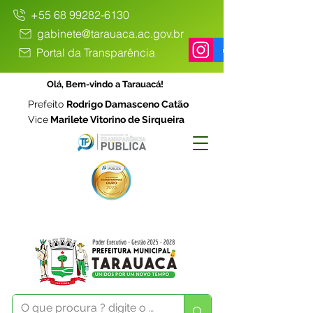
+55 68 99282-6130
gabinete@tarauaca.ac.gov.br
Portal da Transparência
Olá, Bem-vindo a Tarauacá!
Prefeito
Rodrigo Damasceno Catão
Vice
Marilete Vitorino de Sirqueira