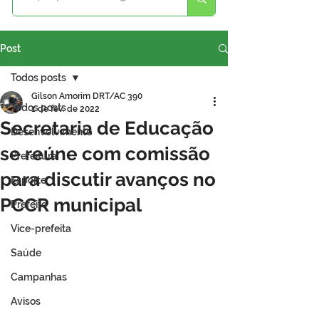
Post
Todos posts
Gilson Amorim DRT/AC 390
Todos posts
1 de fev. de 2022
Secretaria de Educação
Desenvolvimento
se reúne com comissão
Prefeitura
para discutir avanços no
Esporte
PCCR municipal
Prefeito
Vice-prefeita
Saúde
Campanhas
Avisos