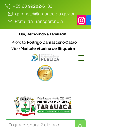
+55 68 99282-6130
gabinete@tarauaca.ac.gov.br
Portal da Transparência
Olá, Bem-vindo a Tarauacá!
Prefeito
Rodrigo Damasceno Catão
Vice
Marilete Vitorino de Sirqueira