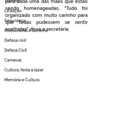
para cada uma das mães que estão 
Turismo
sendo homenageadas, "Tudo foi 
Licitação
organizado com muito carinho para 
Segurança
que todas pudessem se sentir 
acolhidas" disse a secretária.
Institucional e Governo
Defesa cívil
Defesa Civil
Carnaval
Cultura, festa e lazer
Memória e Cultura