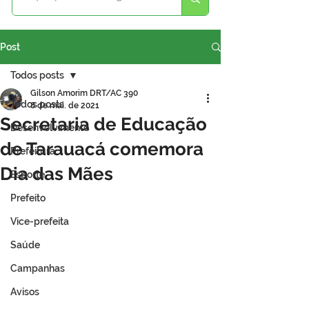
Post
Todos posts
Gilson Amorim DRT/AC 390
Todos posts
8 de mai. de 2021
Secretaria de Educação
Desenvolvimento
de Tarauacá comemora
Prefeitura
Dia das Mães
Esporte
Prefeito
Vice-prefeita
Saúde
Campanhas
Avisos