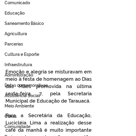
Comunicado
Educação
Saneamento Básico
Agricultura
Parcerias
Cultura e Esporte
Infraestrutura
Emoção e alegria se misturavam em 
Administração
meio à festa de homenagem ao Dias 
Datas comemorativas
das Mães promovida na última 
sexta-feira, 7, pela Secretaria 
Assistência Social
Municipal de Educação de Tarauacá.
Meio Ambiente
Para a Secretária da Educação, 
Obras
Lucicléia Lima a realização desse 
Comunidade
café da manhã é muito importante 