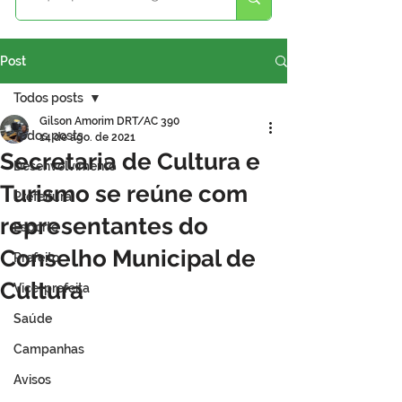
Post
Todos posts
Gilson Amorim DRT/AC 390
Todos posts
14 de ago. de 2021
Secretaria de Cultura e
Desenvolvimento
Turismo se reúne com
Prefeitura
representantes do
Esporte
Conselho Municipal de
Prefeito
Cultura
Vice-prefeita
Saúde
Campanhas
Avisos