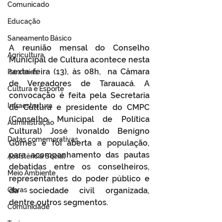
Comunicado
Educação
Saneamento Básico
A reunião mensal do Conselho 
Agricultura
Municipal de Cultura acontece nesta 
sexta-feira (13), às 08h,  na Câmara 
Parcerias
de Vereadores de Tarauacá. A 
Cultura e Esporte
convocação é feita pela Secretaria 
Infraestrutura
de Cultura e presidente do CMPC 
(Conselho Municipal de Política 
Administração
Cultural) José Ivonaldo Benígno 
Datas comemorativas
Gomes e foi aberta a população, 
para acompanhamento das pautas 
Assistência Social
debatidas entre os conselheiros, 
Meio Ambiente
representantes do poder público e 
da sociedade civil organizada, 
Obras
dentre outros segmentos.
Comunidade