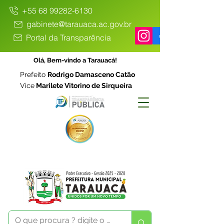
+55 68 99282-6130
gabinete@tarauaca.ac.gov.br
Portal da Transparência
Olá, Bem-vindo a Tarauacá!
Prefeito
Rodrigo Damasceno Catão
Vice
Marilete Vitorino de Sirqueira