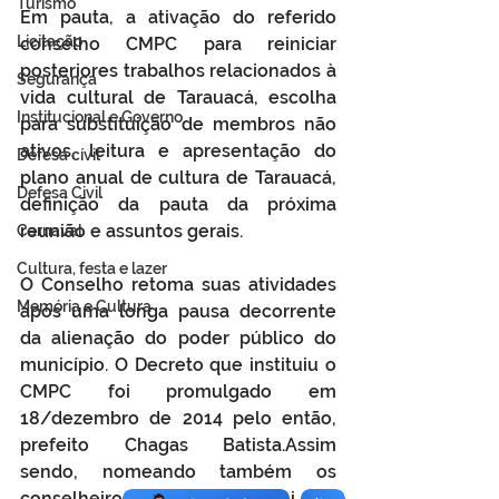
Turismo
Em pauta, a ativação do referido 
Licitação
conselho CMPC para reiniciar 
posteriores trabalhos relacionados à 
Segurança
vida cultural de Tarauacá, escolha 
Institucional e Governo
para substituição de membros não 
ativos, leitura e apresentação do 
Defesa cívil
plano anual de cultura de Tarauacá, 
Defesa Civil
definição da pauta da próxima 
reunião e assuntos gerais.
Carnaval
Cultura, festa e lazer
O Conselho retoma suas atividades 
Memória e Cultura
após uma longa pausa decorrente 
da alienação do poder público do 
município. O Decreto que instituiu o 
CMPC foi promulgado em 
18/dezembro de 2014 pelo então, 
prefeito Chagas Batista.Assim 
sendo, nomeando também os 
conselheiros. O Decreto foi de 