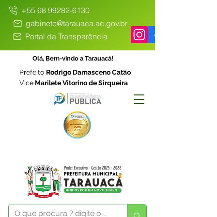
+55 68 99282-6130
gabinete@tarauaca.ac.gov.br
Portal da Transparência
Olá, Bem-vindo a Tarauacá!
Prefeito
Rodrigo Damasceno Catão
Vice
Marilete Vitorino de Sirqueira