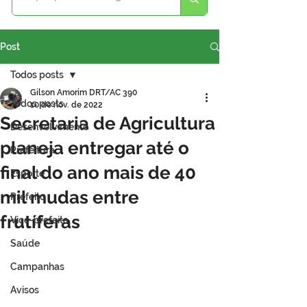
Post
Todos posts
Gilson Amorim DRT/AC 390
Todos posts
10 de nov. de 2022
Secretaria de Agricultura
Desenvolvimento
planeja entregar até o
Prefeitura
final do ano mais de 40
Esporte
mil mudas entre
Prefeito
frutíferas
Vice-prefeita
Saúde
Campanhas
Avisos