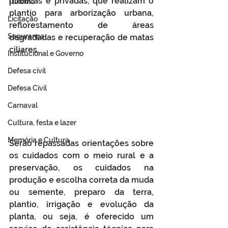
públicas e privadas, que realizam o 
Turismo
plantio para arborização urbana, 
Licitação
reflorestamento de áreas 
Segurança
degradadas e recuperação de matas 
ciliares. 
Institucional e Governo
Defesa cívil
Defesa Civil
Carnaval
Cultura, festa e lazer
Memória e Cultura
Serão repassadas orientações sobre 
os cuidados com o meio rural e a 
preservação, os cuidados na 
produção e escolha correta da muda 
ou semente, preparo da terra, 
plantio, irrigação e evolução da 
planta, ou seja, é oferecido um 