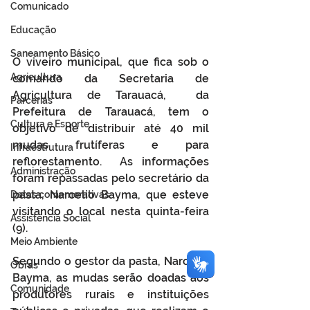
Comunicado
Educação
Saneamento Básico
O viveiro municipal, que fica sob o 
Agricultura
comando da Secretaria de 
Agricultura de Tarauacá,  da 
Parcerias
Prefeitura de Tarauacá, tem o 
Cultura e Esporte
objetivo de distribuir até 40 mil 
mudas frutíferas e para 
Infraestrutura
reflorestamento.  As informações 
Administração
foram repassadas pelo secretário da 
pasta, Narcelio Bayma, que esteve 
Datas comemorativas
visitando o local nesta quinta-feira 
Assistência Social
(9). 
Meio Ambiente
Segundo o gestor da pasta, Narcelio 
Obras
Bayma, as mudas serão doadas aos 
Comunidade
produtores rurais e instituições 