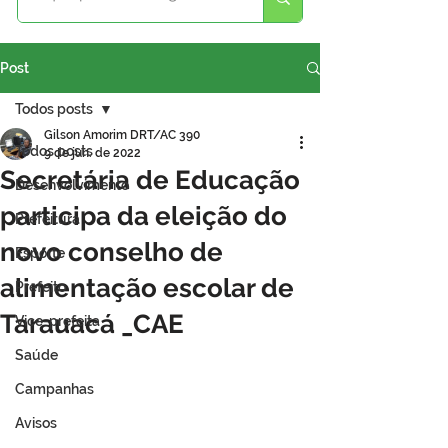
Post
Todos posts
Gilson Amorim DRT/AC 390
Todos posts
9 de jun. de 2022
Secretária de Educação
Desenvolvimento
participa da eleição do
Prefeitura
novo conselho de
Esporte
alimentação escolar de
Prefeito
Tarauacá _CAE
Vice-prefeita
Saúde
Campanhas
Avisos