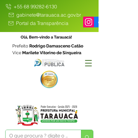
+55 68 99282-6130
gabinete@tarauaca.ac.gov.br
Portal da Transparência
Olá, Bem-vindo a Tarauacá!
Prefeito
Rodrigo Damasceno Catão
Vice
Marilete Vitorino de Sirqueira