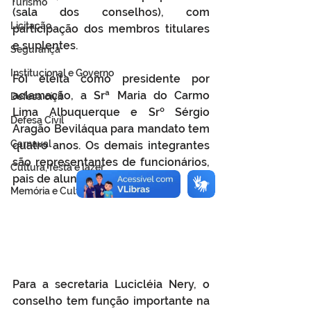
Turismo
(sala dos conselhos), com 
Licitação
participação dos membros titulares 
e suplentes.
Segurança
Institucional e Governo
Foi eleita como presidente por 
aclamação, a Srª Maria do Carmo 
Defesa cívil
Lima Albuquerque e Srº Sérgio 
Defesa Civil
Aragão Beviláqua para mandato tem 
Carnaval
quatro anos. Os demais integrantes 
são representantes de funcionários, 
Cultura, festa e lazer
pais de alunos, sociedade civil.
Memória e Cultura
Para a secretaria Lucicléia Nery, o 
conselho tem função importante na 