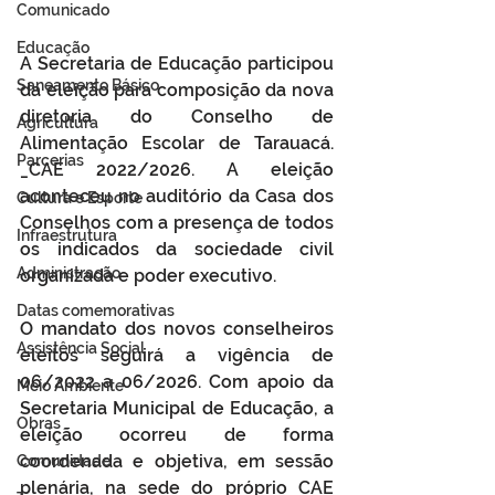
Comunicado
Educação
A Secretaria de Educação participou 
Saneamento Básico
da eleição para composição da nova 
diretoria do Conselho de 
Agricultura
Alimentação Escolar de Tarauacá. 
Parcerias
_CAE 2022/2026. A eleição 
aconteceu no auditório da Casa dos 
Cultura e Esporte
Conselhos com a presença de todos 
Infraestrutura
os indicados da sociedade civil 
Administração
organizada e poder executivo.
Datas comemorativas
O mandato dos novos conselheiros 
Assistência Social
eleitos seguirá a vigência de 
06/2022 a 06/2026. Com apoio da 
Meio Ambiente
Secretaria Municipal de Educação, a 
Obras
eleição ocorreu de forma 
coordenada e objetiva, em sessão 
Comunidade
plenária, na sede do próprio CAE 