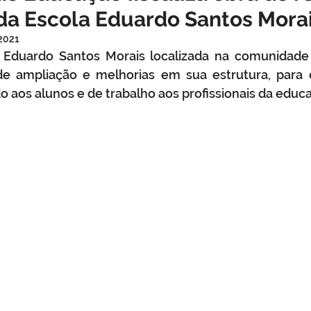
da Escola Eduardo Santos Mora
o
Datas comemorativas
Assistência Social
Meio A
 2021
l Eduardo Santos Morais localizada na comunidade 
e ampliação e melhorias em sua estrutura, para o
Licitação
Segurança
Institucional e Governo
Defes
 aos alunos e de trabalho aos profissionais da educ
zer
Memória e Cultura