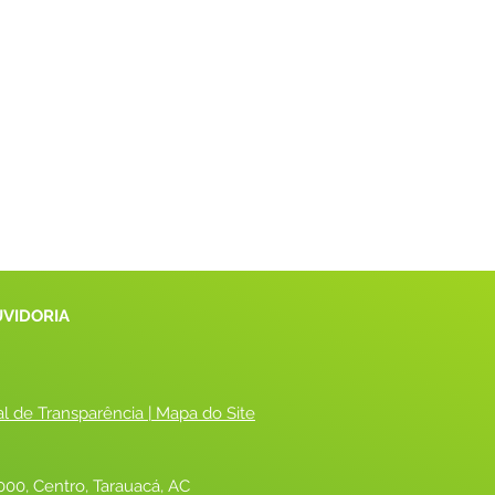
UVIDORIA
al de Transparência
 |
 Mapa do Site
00, Centro, Tarauacá, AC