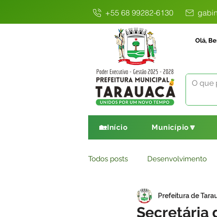
+55 68 99282-6130
gabin
Olá, Be
🏡Início
Município🔽
Todos posts
Desenvolvimento
Prefeitura de Tara
Avisos
Comunicado
E
Secretária 