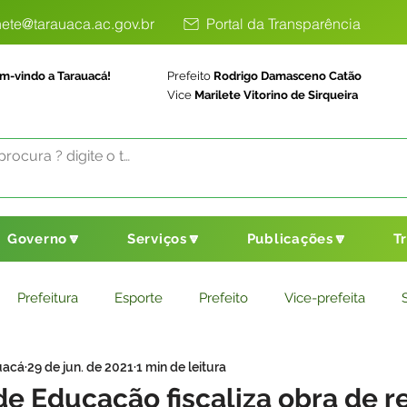
ete@tarauaca.ac.gov.br
Portal da Transparência
m-vindo a Tarauacá!
Prefeito
Rodrigo Damasceno Catão
Vice
Marilete Vitorino de Sirqueira
Governo🔽
Serviços🔽
Publicações🔽
T
Prefeitura
Esporte
Prefeito
Vice-prefeita
uacá
29 de jun. de 2021
1 min de leitura
ducação
Saneamento Básico
Agricultura
Parceria
de Educação fiscaliza obra de r