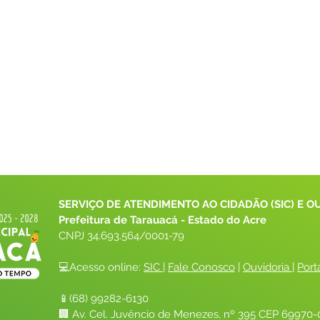
SERVIÇO DE ATENDIMENTO AO CIDADÃO (SIC) E O
Prefeitura de Tarauacá - Estado do Acre
CNPJ 
34.693.564/0001-79
💻Acesso online: 
SIC 
| 
Fale Conosco
 | 
Ouvidoria
| 
Port
📱(68) 99282-6130 
🏢 Av. Cel. Juvêncio de Menezes, nº 395 CEP 69970-0