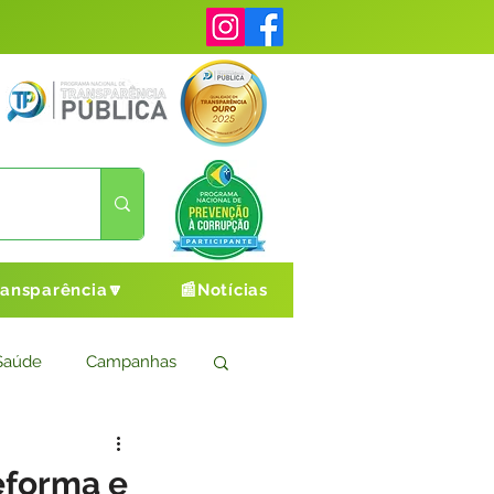
ransparência🔽
📰Notícias
Saúde
Campanhas
s
Cultura e Esporte
eforma e