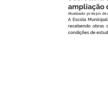
ampliação 
Infraestrutura
Administraçã
Atualizado:
30 de jun. de
A Escola Municipa
recebendo obras d
Comunidade
Turismo
condições de estudo
Carnaval
Cultura, festa e la