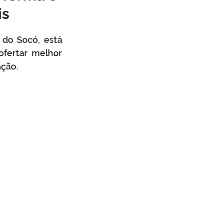
is
mbiente
Obras
do Socó, está 
fertar melhor 
a cívil
Defesa Civil
ação.