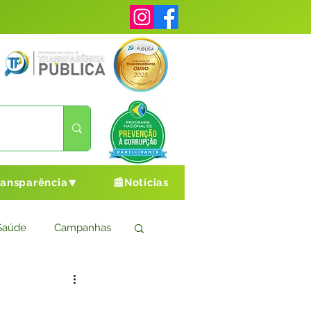
ransparência🔽
📰Notícias
Saúde
Campanhas
s
Cultura e Esporte