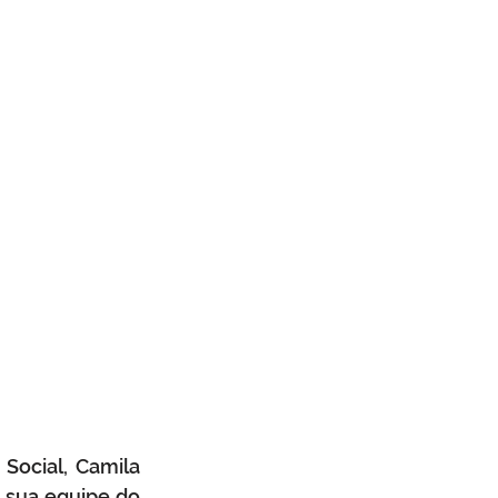
mbiente
Obras
a cívil
Defesa Civil
Social, Camila 
sua equipe do  