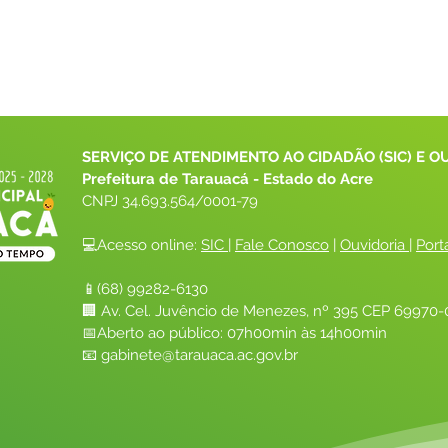
SERVIÇO DE ATENDIMENTO AO CIDADÃO (SIC) E O
Prefeitura de Tarauacá - Estado do Acre
CNPJ 
34.693.564/0001-79
💻Acesso online: 
SIC 
| 
Fale Conosco
 | 
Ouvidoria
| 
Port
📱(68) 99282-6130 
🏢 Av. Cel. Juvêncio de Menezes, nº 395 CEP 69970-0
📅Aberto ao público: 07h00min às 14h00min
📧 
gabinete@tarauaca.ac.gov.br