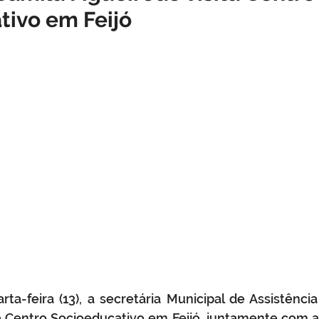
tivo em Feijó
o
Datas comemorativas
Assistência Social
Meio A
Licitação
Segurança
Institucional e Governo
Defes
zer
Memória e Cultura
ta-feira (13), a secretária Municipal de Assistência 
o Centro Socioeducativo em Feijó, juntamente com a 