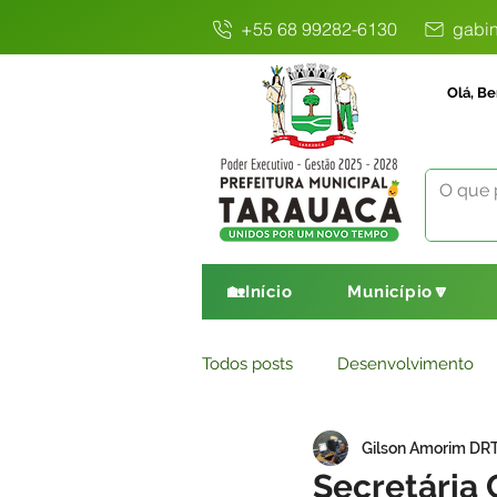
+55 68 99282-6130
gabin
Olá, Be
🏡Início
Município🔽
Todos posts
Desenvolvimento
Gilson Amorim DR
Avisos
Comunicado
E
Secretária 