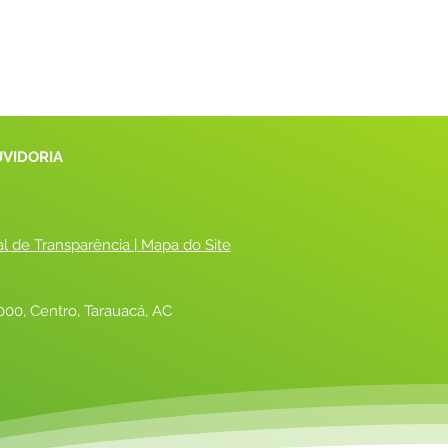
UVIDORIA
al de Transparência
 |
 Mapa do Site
00, Centro, Tarauacá, AC