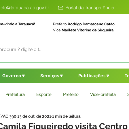
ete@tarauaca.ac.gov.br
Portal da Transparência
m-vindo a Tarauacá!
Prefeito
Rodrigo Damasceno Catão
Vice
Marilete Vitorino de Sirqueira
Governo🔽
Serviços🔽
Publicações🔽
T
Prefeitura
Esporte
Prefeito
Vice-prefeita
T/AC 390
13 de out. de 2021
1 min de leitura
ducação
Saneamento Básico
Agricultura
Parceria
Camila Figueiredo visita Centro