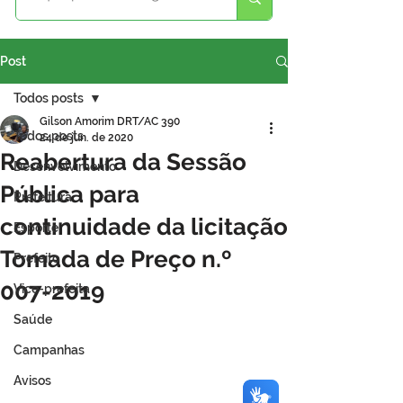
Post
Todos posts
Gilson Amorim DRT/AC 390
Todos posts
24 de jun. de 2020
Reabertura da Sessão
Desenvolvimento
Pública para
Prefeitura
continuidade da licitação
Esporte
Tomada de Preço n.º
Prefeito
007-2019
Vice-prefeita
Saúde
Campanhas
Avisos