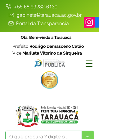
+55 68 99282-6130
gabinete@tarauaca.ac.gov.br
Portal da Transparência
Olá, Bem-vindo a Tarauacá!
Prefeito
Rodrigo Damasceno Catão
Vice
Marilete Vitorino de Sirqueira