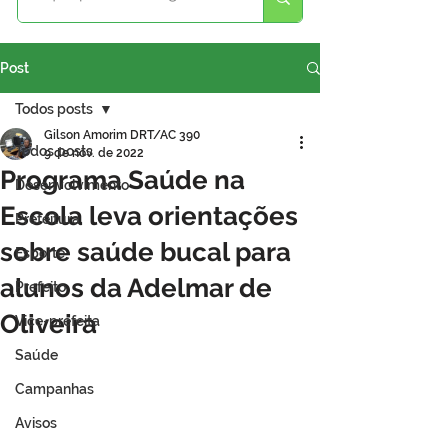
Post
Todos posts
Gilson Amorim DRT/AC 390
Todos posts
9 de nov. de 2022
Programa Saúde na
Desenvolvimento
Escola leva orientações
Prefeitura
sobre saúde bucal para
Esporte
alunos da Adelmar de
Prefeito
Oliveira
Vice-prefeita
Saúde
Campanhas
Avisos