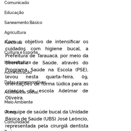
Comunicado
Educação
Saneamento Básico
Agricultura
Com o objetivo de intensificar os 
Parcerias
cuidados com higiene bucal, a 
Cultura e Esporte
Prefeitura de Tarauacá, por meio da 
Infraestrutura
Secretaria de Saúde, através do 
Programa Saúde na Escola (PSE), 
Administração
levou nesta quarta-feira, 09, 
Datas comemorativas
orientações de forma lúdica para as 
crianças da escola Adelmar de 
Assistência Social
Oliveira. 
Meio Ambiente
A equipe de saúde bucal da Unidade 
Obras
Básica de Saúde (UBS) José Leôncio, 
Comunidade
representada pela cirurgiã dentista 