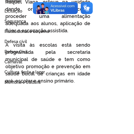
Turismo
Raquel Viana, esteve na unidade 
dando orientações de como 
Licitação
proceder uma alimentação 
Segurança
adequada aos alunos, aplicação de 
flúor e escovação assistida. 
Institucional e Governo
Defesa cívil
A visita às escolas está sendo 
Defesa Civil
programada pela secretaria 
municipal de saúde e tem como 
Carnaval
objetivo promoção e prevenção em 
Cultura, festa e lazer
saúde bucal de crianças em idade 
pré-escolar e ensino primário. 
Memória e Cultura