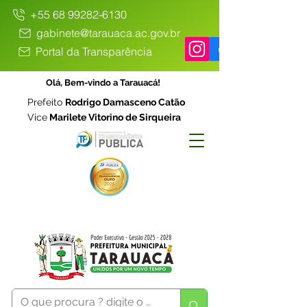
+55 68 99282-6130
gabinete@tarauaca.ac.gov.br
Portal da Transparência
Olá, Bem-vindo a Tarauacá!
Prefeito
Rodrigo Damasceno Catão
Vice
Marilete Vitorino de Sirqueira