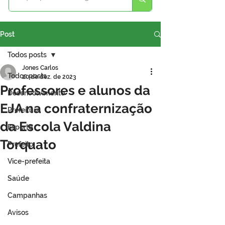
Post
Todos posts
Jones Carlos
Todos posts
20 de dez. de 2023
Professores e alunos da
Desenvolvimento
EJA na confraternização
Prefeitura
da Escola Valdina
Esporte
Torquato
Prefeito
Vice-prefeita
Saúde
Campanhas
Avisos