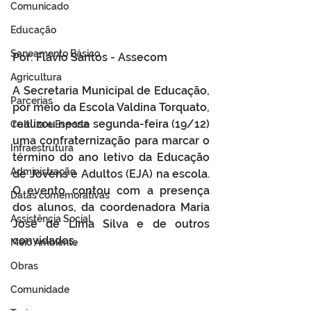
Comunicado
Educação
Saneamento Básico
Por: Flávio Santos - Assecom
Agricultura
A Secretaria Municipal de Educação, 
Parcerias
por meio da Escola Valdina Torquato, 
realizou nessa segunda-feira (19/12) 
Cultura e Esporte
uma confraternização para marcar o 
Infraestrutura
término do ano letivo da Educação 
Administração
de Jovens e Adultos (EJA) na escola. 
O evento contou com a presença 
Datas comemorativas
dos alunos, da coordenadora Maria 
Assistência Social
José de Lima Silva e de outros 
convidados. 
Meio Ambiente
Obras
Comunidade