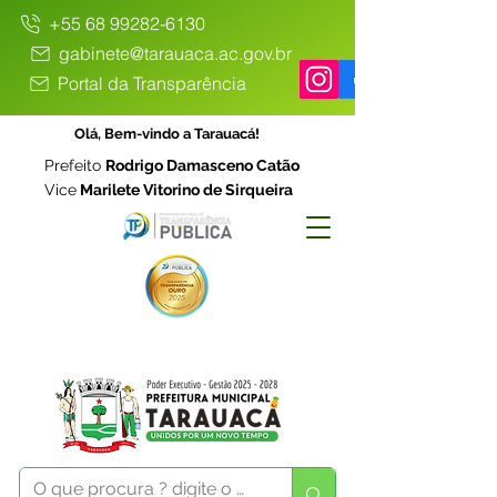
+55 68 99282-6130
gabinete@tarauaca.ac.gov.br
Portal da Transparência
Olá, Bem-vindo a Tarauacá!
Prefeito
Rodrigo Damasceno Catão
Vice
Marilete Vitorino de Sirqueira