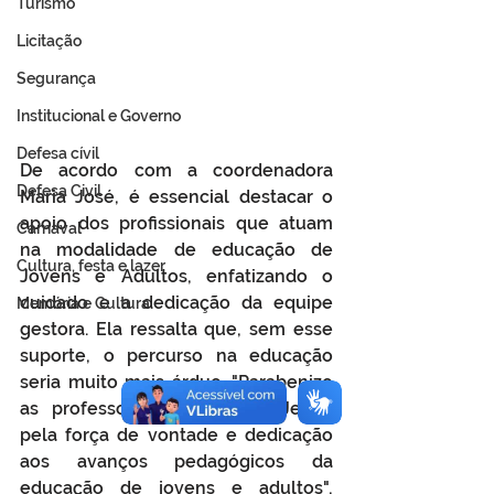
Turismo
Licitação
Segurança
Institucional e Governo
Defesa cívil
De acordo com a coordenadora 
Defesa Civil
Maria José, é essencial destacar o 
apoio dos profissionais que atuam 
Carnaval
na modalidade de educação de 
Cultura, festa e lazer
Jovens e Adultos, enfatizando o 
cuidado e a dedicação da equipe 
Memória e Cultura
gestora. Ela ressalta que, sem esse 
suporte, o percurso na educação 
seria muito mais árduo. "Parabenizo 
as professoras Maecilda e Jeane 
pela força de vontade e dedicação 
aos avanços pedagógicos da 
educação de jovens e adultos", 