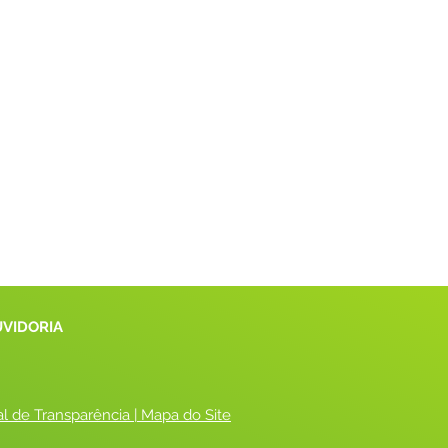
UVIDORIA
al de Transparência
 |
 Mapa do Site