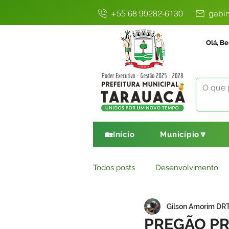
+55 68 99282-6130
gabin
Olá, Be
🏡Início
Município🔽
Todos posts
Desenvolvimento
Gilson Amorim DR
Avisos
Comunicado
E
PREGÃO PR