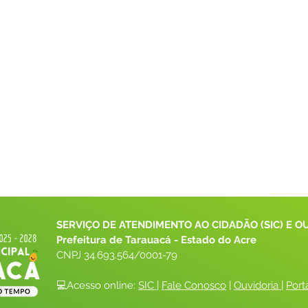
SERVIÇO DE ATENDIMENTO AO CIDADÃO (SIC) E O
Prefeitura de Tarauacá - Estado do Acre
CNPJ 
34.693.564/0001-79
💻Acesso online: 
SIC 
| 
Fale Conosco
 | 
Ouvidoria
| 
Port