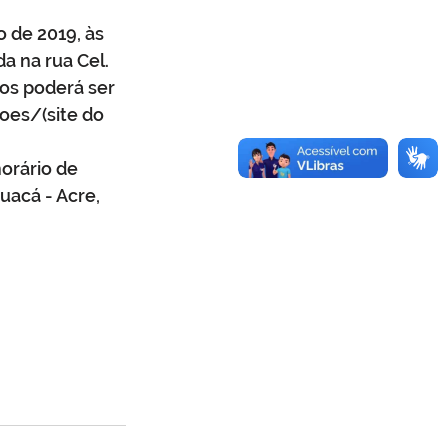
 de 2019, às 
a na rua Cel. 
os poderá ser 
oes/(site 
do 
orário de 
acá - Acre, 