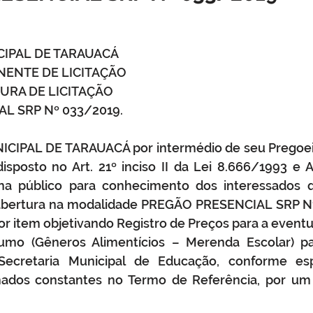
o
Datas comemorativas
Assistência Social
Meio A
CIPAL DE TARAUACÁ
ENTE DE LICITAÇÃO
Licitação
Segurança
Institucional e Governo
Defes
URA DE LICITAÇÃO
L SRP Nº 033/2019.
zer
Memória e Cultura
CIPAL DE TARAUACÁ por intermédio de seu Pregoeir
isposto no Art. 21º inciso II da Lei 8.666/1993 e Art.
rna público para conhecimento dos interessados qu
 abertura na modalidade PREGÃO PRESENCIAL SRP Nº
r item objetivando Registro de Preços para a eventua
umo (Gêneros Alimentícios – Merenda Escolar) pa
ecretaria Municipal de Educação, conforme espe
imados constantes no Termo de Referência, por um 