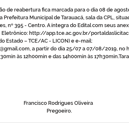
o de reabertura fica marcada para o dia 08 de agosto
 Prefeitura Municipal de Tarauacá, sala da CPL, situad
, nº 395 - Centro. A íntegra do Edital com seus anex
Eletrônico: 
http://app.tce.ac.gov.br/portaldaslicitac
do Estado – TCE/AC - LICON) e e-mail: 
tk@gmail.com
, a partir do dia 25/07 a 07/08/2019, no h
30min às 12h00min e das 14h00min às 17h30min.Tarau
 
Francisco Rodrigues Oliveira 
 Pregoeiro.