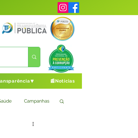
ransparência🔽
📰Notícias
Saúde
Campanhas
s
Cultura e Esporte