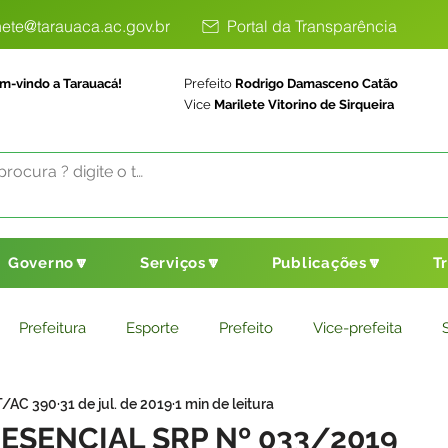
ete@tarauaca.ac.gov.br
Portal da Transparência
m-vindo a Tarauacá!
Prefeito
Rodrigo Damasceno Catão
Vice
Marilete Vitorino de Sirqueira
Governo🔽
Serviços🔽
Publicações🔽
T
Prefeitura
Esporte
Prefeito
Vice-prefeita
T/AC 390
31 de jul. de 2019
1 min de leitura
ducação
Saneamento Básico
Agricultura
Parceria
ESENCIAL SRP Nº 033/2019