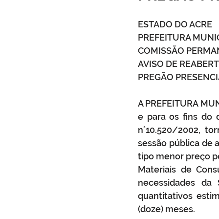
Infraestrutura
Administraçã
ESTADO DO ACRE
PREFEITURA MUNI
COMISSÃO PERMAN
Comunidade
Turismo
AVISO DE REABERT
PREGÃO PRESENCIA
Carnaval
Cultura, festa e la
A PREFEITURA MUNI
e para os fins do d
n°10.520/2002, to
sessão pública de
tipo menor preço po
Materiais de Cons
necessidades da S
quantitativos est
(doze) meses. 