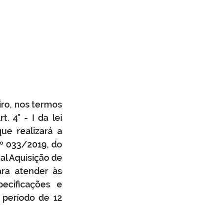
mbiente
Obras
a cívil
Defesa Civil
o, nos termos 
 4° - I da lei 
e realizará a 
 033/2019, do 
l Aquisição de 
ra atender às 
cificações e 
período de 12 