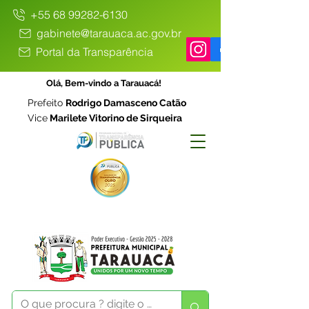
+55 68 99282-6130
gabinete@tarauaca.ac.gov.br
Portal da Transparência
Olá, Bem-vindo a Tarauacá!
Prefeito
Rodrigo Damasceno Catão
Vice
Marilete Vitorino de Sirqueira