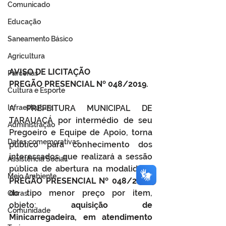
Comunicado
Educação
Saneamento Básico
Agricultura
AVISO DE LICITAÇÃO
Parcerias
PREGÃO PRESENCIAL Nº 048/2019.
Cultura e Esporte
Infraestrutura
A PREFEITURA MUNICIPAL DE 
TARAUACÁ por intermédio de seu 
Administração
Pregoeiro e Equipe de Apoio, torna 
Datas comemorativas
público para conhecimento dos 
interessados que realizará a sessão 
Assistência Social
pública de abertura na modalidade 
Meio Ambiente
PREGÃO PRESENCIAL Nº 048/2019
, 
do tipo menor preço por item, 
Obras
objeto: 
aquisição de 
Comunidade
Minicarregadeira, em atendimento 