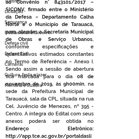
Turismo
ao Convênio n° 843101/2017 – 
SICONV, firmado entre o Ministério 
Licitação
da Defesa – Departamento Calha 
Segurança
Norte e o Município de Tarauacá, 
para atender a Secretaria Municipal 
Institucional e Governo
de Obras e Serviço Urbanos
, 
Defesa cívil
conforme especificações e 
Defesa Civil
quantitativos estimados constantes 
no Termo de Referência – Anexo I. 
Carnaval
Sendo assim a sessão de abertura 
Cultura, festa e lazer
fica marcada para o dia 
08 de 
novembro de 2019, às 9h00min
, na 
Memória e Cultura
sede da Prefeitura Municipal de 
Tarauacá, sala da CPL, situada na rua 
Cel. Juvêncio de Menezes, nº 395 - 
Centro. A íntegra do Edital com seus 
anexos poderá ser obtida no 
Endereço Eletrônico: 
http://app.tce.ac.gov.br/portaldasli