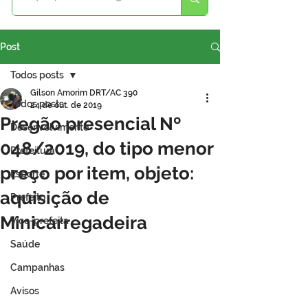
Post
Todos posts
Gilson Amorim DRT/AC 390
Todos posts
24 de out. de 2019
Pregão presencial Nº
Desenvolvimento
048/2019, do tipo menor
Prefeitura
preço por item, objeto:
Esporte
aquisição de
Prefeito
Minicarregadeira
Vice-prefeita
Saúde
Campanhas
Avisos