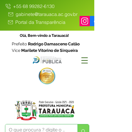
+55 68 99282-6130
gabinete@tarauaca.ac.gov.br
Portal da Transparência
Olá, Bem-vindo a Tarauacá!
Prefeito
Rodrigo Damasceno Catão
Vice
Marilete Vitorino de Sirqueira