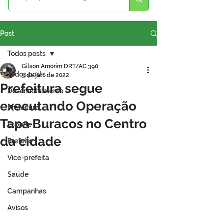
Post
Todos posts
Gilson Amorim DRT/AC 390
Todos posts
3 de jan. de 2022
Prefeitura segue
Desenvolvimento
executando Operação
Prefeitura
Tapa Buracos no Centro
Esporte
da cidade
Prefeito
Vice-prefeita
Saúde
Campanhas
Avisos