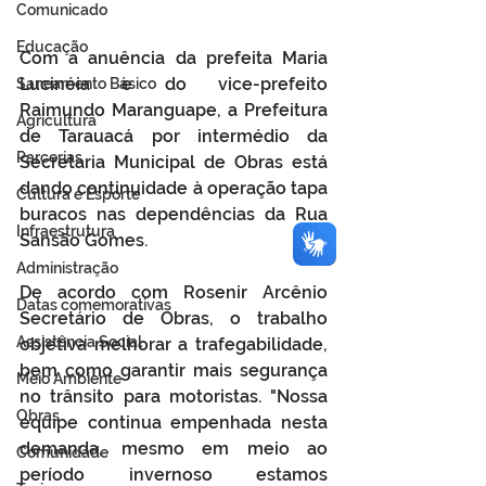
Comunicado
Educação
Com a anuência da prefeita Maria 
Lucinéia e do vice-prefeito 
Saneamento Básico
Raimundo Maranguape, a Prefeitura 
Agricultura
de Tarauacá por intermédio da 
Parcerias
Secretaria Municipal de Obras está 
dando continuidade à operação tapa 
Cultura e Esporte
buracos nas dependências da Rua 
Infraestrutura
Sansão Gomes.
Administração
De acordo com Rosenir Arcênio 
Datas comemorativas
Secretário de Obras, o trabalho 
Assistência Social
objetiva melhorar a trafegabilidade, 
bem como garantir mais segurança 
Meio Ambiente
no trânsito para motoristas. "Nossa 
Obras
equipe continua empenhada nesta 
demanda, mesmo em meio ao 
Comunidade
período invernoso estamos 