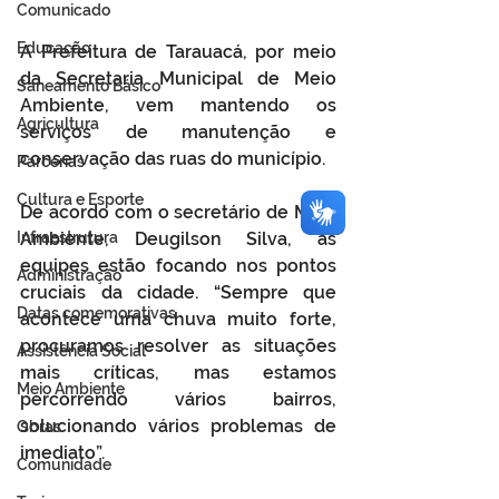
Comunicado
Educação
A Prefeitura de Tarauacá, por meio 
da Secretaria Municipal de Meio 
Saneamento Básico
Ambiente, vem mantendo os 
Agricultura
serviços de manutenção e 
conservação das ruas do município.
Parcerias
Cultura e Esporte
De acordo com o secretário de Meio 
Infraestrutura
Ambiente, Deugilson Silva, as 
equipes estão focando nos pontos 
Administração
cruciais da cidade. “Sempre que 
Datas comemorativas
acontece uma chuva muito forte, 
procuramos resolver as situações 
Assistência Social
mais críticas, mas estamos 
Meio Ambiente
percorrendo vários bairros, 
solucionando vários problemas de 
Obras
imediato”.
Comunidade