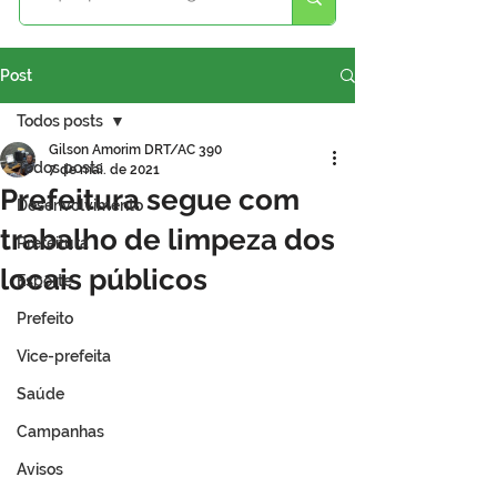
Post
Todos posts
Gilson Amorim DRT/AC 390
Todos posts
7 de mai. de 2021
Prefeitura segue com
Desenvolvimento
trabalho de limpeza dos
Prefeitura
locais públicos
Esporte
Prefeito
Vice-prefeita
Saúde
Campanhas
Avisos