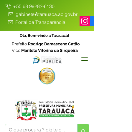
+55 68 99282-6130
gabinete@tarauaca.ac.gov.br
Portal da Transparência
Olá, Bem-vindo a Tarauacá!
Prefeito
Rodrigo Damasceno Catão
Vice
Marilete Vitorino de Sirqueira