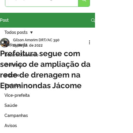
Post
Todos posts
Gilson Amorim DRT/AC 390
Todos posts
19 de jul. de 2022
Prefeitura segue com
Desenvolvimento
serviço de ampliação da
Prefeitura
rede de drenagem na
Esporte
Epaminondas Jácome
Prefeito
Vice-prefeita
Saúde
Campanhas
Avisos