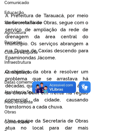
Comunicado
Educação
A Prefeitura de Tarauacá, por meio 
da Secretaria de Obras, segue com o 
Saneamento Básico
serviço de ampliação da rede de 
Agricultura
drenagem da área central do 
Parcerias
município. Os serviços abrangem a 
rua Duque de Caxias descendo para 
Cultura e Esporte
Epaminondas Jácome. 
Infraestrutura
O objetivo da obra é resolver um 
Administração
problema que se arrastava há 
Datas comemorativas
décadas, que era o acúmulo de água 
Assistência Social
da chuva bem em frente na região 
comercial da cidade, causando 
Meio Ambiente
transtornos a cada chuva. 
Obras
Uma equipe da Secretaria de Obras 
Comunidade
atua no local para dar mais 