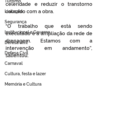
Turismo
celeridade e reduzir o transtorno 
causado com a obra. 
Licitação
Segurança
“O trabalho que está sendo 
Institucional e Governo
executado é a ampliação da rede de 
drenagem. Estamos com a 
Defesa cívil
intervenção em andamento”, 
Defesa Civil
salientou.
Carnaval
Cultura, festa e lazer
Memória e Cultura