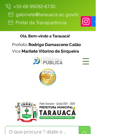
+55 68 99282-6130
gabinete@tarauaca.ac.gov.br
Portal da Transparência
Olá, Bem-vindo a Tarauacá!
Prefeito
Rodrigo Damasceno Catão
Vice
Marilete Vitorino de Sirqueira