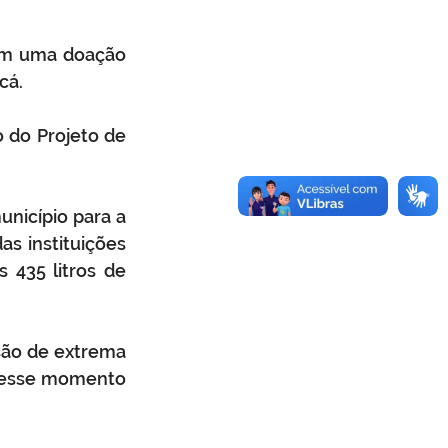
am uma doação 
cá.
 do Projeto de 
unicípio para a 
s instituições 
 435 litros de 
são de extrema 
nesse momento 