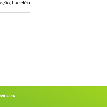
ção, Lucicléia 
UVIDORIA