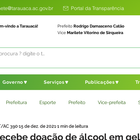
ete@tarauaca.ac.gov.br
Portal da Transparência
m-vindo a Tarauacá!
Prefeito
Rodrigo Damasceno Catão
Vice
Marilete Vitorino de Sirqueira
Governo🔽
Serviços🔽
Publicações🔽
T
Prefeitura
Esporte
Prefeito
Vice-prefeita
T/AC 390
15 de dez. de 2021
1 min de leitura
ducação
Saneamento Básico
Agricultura
Parceria
recebe doação de álcool em gel