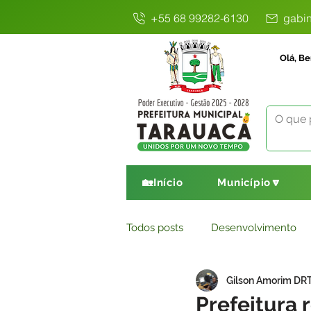
+55 68 99282-6130
gabin
Olá, Be
🏡Início
Município🔽
Todos posts
Desenvolvimento
Gilson Amorim DR
Avisos
Comunicado
E
Prefeitura 