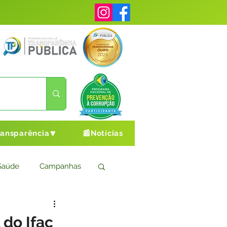
ransparência🔽
📰Notícias
Saúde
Campanhas
s
Cultura e Esporte
 do Ifac