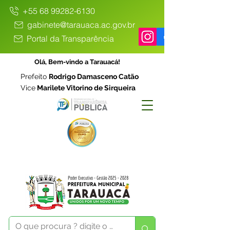
+55 68 99282-6130
gabinete@tarauaca.ac.gov.br
Portal da Transparência
Olá, Bem-vindo a Tarauacá!
Prefeito
Rodrigo Damasceno Catão
Vice
Marilete Vitorino de Sirqueira