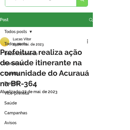
Post
Todos posts
Lucas Vitor
Todos posts
19 de mai. de 2023
Prefeitura realiza ação
Desenvolvimento
de saúde itinerante na
Prefeitura
comunidade do Acurauá
Esporte
na BR-364
Prefeito
Atualizado:
22 de mai. de 2023
Vice-prefeita
Saúde
Campanhas
Avisos