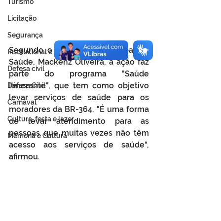
Turismo
Licitação
Segurança
Segundo o secretário municipal de 
Institucional e Governo
Saúde, Mackenz Oliveira, a ação faz 
Defesa cívil
parte do programa "Saúde 
Itinerante", que tem como objetivo 
Defesa Civil
levar serviços de saúde para os 
Carnaval
moradores da BR-364. "É uma forma 
Cultura, festa e lazer
de levar atendimento para as 
pessoas que muitas vezes não têm 
Memória e Cultura
acesso aos serviços de saúde", 
afirmou.