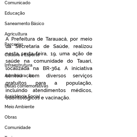
Comunicado
Educação
Saneamento Básico
Agricultura
A Prefeitura de Tarauacá, por meio 
Parcerias
da Secretaria de Saúde, realizou 
nesta sexta-feira, 19, uma ação de 
Cultura e Esporte
saúde na comunidade do Tauari, 
Infraestrutura
localizada na BR-364. A iniciativa 
contou com diversos serviços 
Administração
gratuitos para a população, 
Datas comemorativas
incluindo atendimentos médicos, 
Assistência Social
odontológicos e vacinação.
Meio Ambiente
Obras
Comunidade