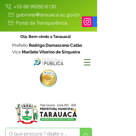
+55 68 99282-6130
gabinete@tarauaca.ac.gov.br
Portal da Transparência
Olá, Bem-vindo a Tarauacá!
Prefeito
Rodrigo Damasceno Catão
Vice
Marilete Vitorino de Sirqueira