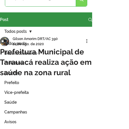
Post
Todos posts
Gilson Amorim DRT/AC 390
Todos posts
14 de ago. de 2020
Prefeitura Municipal de
Desenvolvimento
Tarauacá realiza ação em
Prefeitura
saúde na zona rural
Esporte
Prefeito
Vice-prefeita
Saúde
Campanhas
Avisos