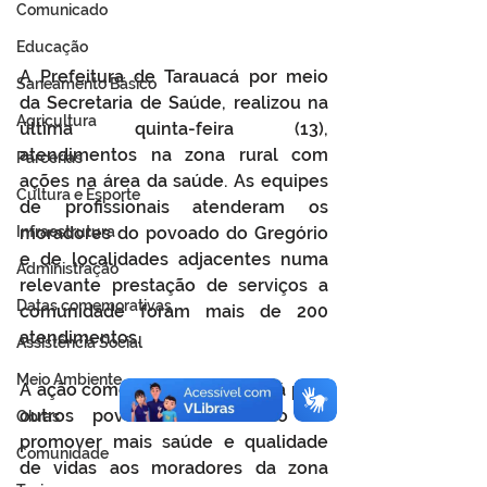
Comunicado
Educação
A Prefeitura de Tarauacá por meio 
Saneamento Básico
da Secretaria de Saúde, realizou na 
Agricultura
última quinta-feira (13), 
atendimentos na zona rural com 
Parcerias
ações na área da saúde. As equipes 
Cultura e Esporte
de profissionais atenderam os 
Infraestrutura
moradores do povoado do Gregório 
e de localidades adjacentes numa 
Administração
relevante prestação de serviços a 
Datas comemorativas
comunidade foram mais de 200 
atendimentos.
Assistência Social
Meio Ambiente
A ação como está se estenderá para 
outros povoados no intuito de 
Obras
promover mais saúde e qualidade 
Comunidade
de vidas aos moradores da zona 