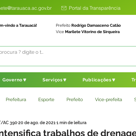
ete@tarauaca.ac.gov.br
Portal da Transparência
m-vindo a Tarauacá!
Prefeito
Rodrigo Damasceno Catão
Vice
Marilete Vitorino de Sirqueira
Governo🔽
Serviços🔽
Publicações🔽
T
Prefeitura
Esporte
Prefeito
Vice-prefeita
T/AC 390
20 de ago. de 2021
1 min de leitura
ducação
Saneamento Básico
Agricultura
Parceria
intensifica trabalhos de drena