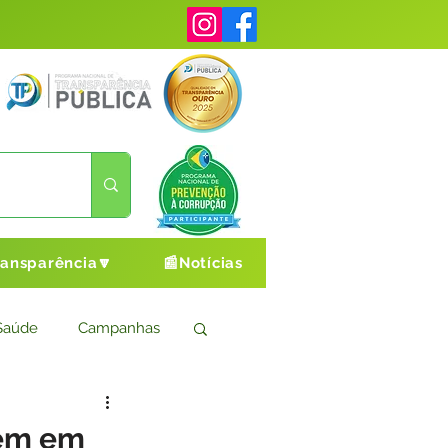
ransparência🔽
📰Notícias
Saúde
Campanhas
s
Cultura e Esporte
gem em