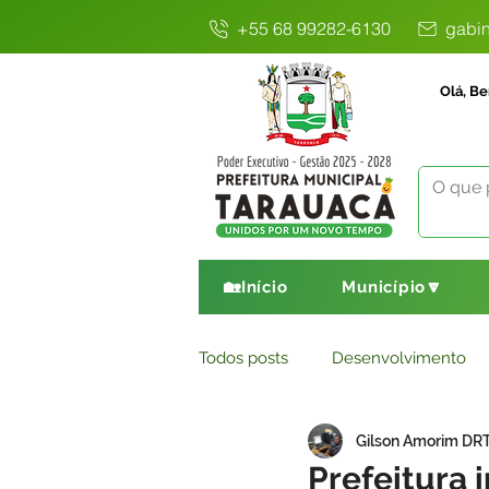
+55 68 99282-6130
gabin
Olá, Be
🏡Início
Município🔽
Todos posts
Desenvolvimento
Gilson Amorim DR
Avisos
Comunicado
E
Prefeitura 