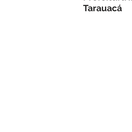
Tarauacá
Infraestrutura
Administraçã
Comunidade
Turismo
Carnaval
Cultura, festa e la