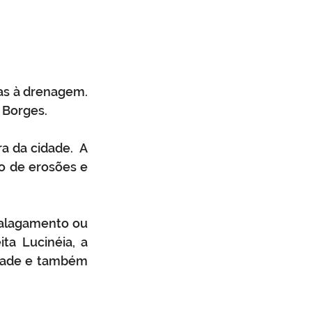
as à drenagem. 
 Borges.
a da cidade.  A 
o de erosões e 
 alagamento ou 
ta Lucinéia, a 
dade e também 