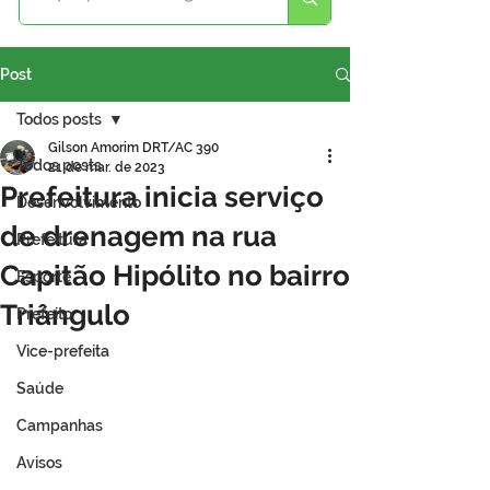
Post
Todos posts
Gilson Amorim DRT/AC 390
Todos posts
21 de mar. de 2023
Prefeitura inicia serviço
Desenvolvimento
de drenagem na rua
Prefeitura
Capitão Hipólito no bairro
Esporte
Triângulo
Prefeito
Vice-prefeita
Saúde
Campanhas
Avisos