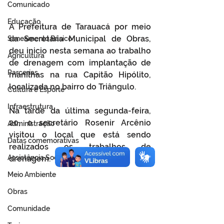
Comunicado
Educação
A Prefeitura de Tarauacá por meio 
da Secretaria Municipal de Obras, 
Saneamento Básico
deu inicio nesta semana ao trabalho 
Agricultura
de drenagem com implantação de 
Parcerias
manilhas na rua Capitão Hipólito, 
localizada no bairro do Triângulo. 
Cultura e Esporte
Infraestrutura
Na tarde da última segunda-feira, 
20, o secretário Rosenir Arcênio 
Administração
visitou o local que está sendo 
Datas comemorativas
realizados os trabalhos de 
Assistência Social
drenagem.
Meio Ambiente
Obras
Comunidade