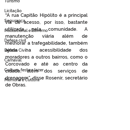
Turismo
Licitação
“A rua Capitão Hipólito é a principal 
Segurança
via de acesso, por isso, bastante 
utilizada pela comunidade. A 
Institucional e Governo
manutenção viária além de 
Defesa cívil
melhorar a trafegabilidade, também 
ajuda na acessibilidade dos 
Defesa Civil
moradores a outros bairros, como o 
Carnaval
Corcovado e até ao centro da 
Cultura, festa e lazer
cidade, além dos serviços de 
drenagem”, disse Rosenir, secretário 
Memória e Cultura
de Obras.