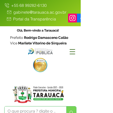
+55 68 99282-6130
gabinete@tarauaca.ac.gov.br
Portal da Transparência
Olá, Bem-vindo a Tarauacá!
Prefeito
Rodrigo Damasceno Catão
Vice
Marilete Vitorino de Sirqueira