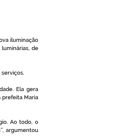
nova iluminação 
luminárias, de 
 serviços.
ade. Ela gera 
prefeita Maria 
o. Ao todo, o 
s”, argumentou 