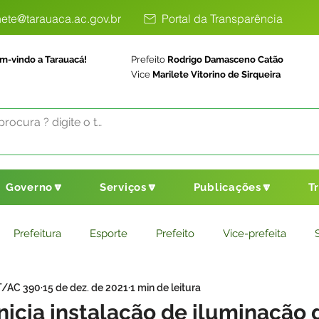
ete@tarauaca.ac.gov.br
Portal da Transparência
m-vindo a Tarauacá!
Prefeito
Rodrigo Damasceno Catão
Vice
Marilete Vitorino de Sirqueira
Governo🔽
Serviços🔽
Publicações🔽
T
Prefeitura
Esporte
Prefeito
Vice-prefeita
T/AC 390
15 de dez. de 2021
1 min de leitura
ducação
Saneamento Básico
Agricultura
Parceria
inicia instalação de iluminação