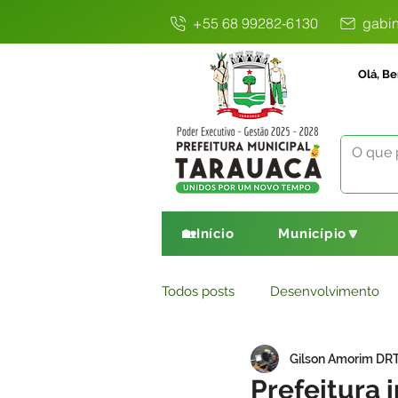
+55 68 99282-6130
gabin
Olá, Be
🏡Início
Município🔽
Todos posts
Desenvolvimento
Gilson Amorim DR
Avisos
Comunicado
E
Prefeitura 