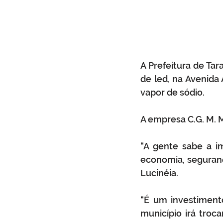
A Prefeitura de Tara
de led, na Avenida 
vapor de sódio.
A empresa C.G. M. M
“A gente sabe a i
economia, segurança
Lucinéia. 
“É um investiment
município irá troc