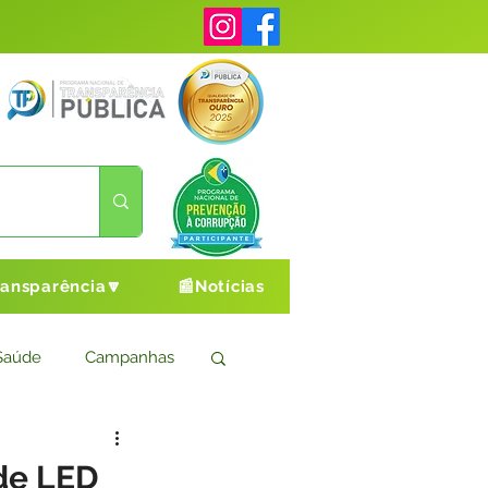
ransparência🔽
📰Notícias
Saúde
Campanhas
s
Cultura e Esporte
 de LED