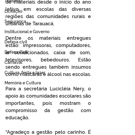
Turismo
de materiais desde o início do ano 
letivo em escolas das diversas 
Licitação
regiões das comunidades rurais e 
Segurança
urbanas de Tarauacá. 
Institucional e Governo
Dentre os materiais entregues 
Defesa cívil
estão: impressoras, computadores, 
Defesa Civil
ar condicionados, caixa de som, 
televisores, bebedouros. Estão 
Carnaval
sendo entregues também insumos 
Cultura, festa e lazer
como máscaras e álcool nas escolas.
Memória e Cultura
Para a secretária Lucicléia Nery, o 
apoio às comunidades escolares são 
importantes, pois mostram o 
compromisso da gestão com 
educação. 
“Agradeço a gestão pelo carinho. É 