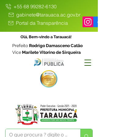
+55 68 99282-6130
gabinete@tarauaca.ac.gov.br
Portal da Transparência
Olá, Bem-vindo a Tarauacá!
Prefeito
Rodrigo Damasceno Catão
Vice
Marilete Vitorino de Sirqueira