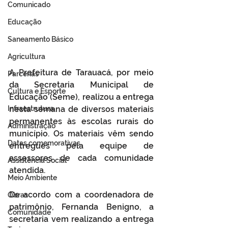
Comunicado
Educação
Saneamento Básico
Agricultura
A Prefeitura de Tarauacá, por meio 
Parcerias
da Secretaria Municipal de 
Cultura e Esporte
Educação (Seme), realizou a entrega 
Infraestrutura
nesta semana de diversos materiais 
permanentes às escolas rurais do 
Administração
município. Os materiais vêm sendo 
Datas comemorativas
entregues pela equipe de 
assessores de cada comunidade 
Assistência Social
atendida.
Meio Ambiente
De acordo com a coordenadora de 
Obras
patrimônio, Fernanda Benigno, a 
Comunidade
secretaria vem realizando a entrega 