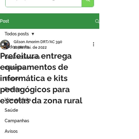
Post
Todos posts
Gilson Amorim DRT/AC 390
Todos posts
10 de mai. de 2022
Prefeitura entrega
Desenvolvimento
equipamentos de
Prefeitura
informática e kits
Esporte
pedagógicos para
Prefeito
escolas da zona rural
Vice-prefeita
Saúde
Campanhas
Avisos