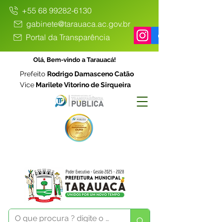
+55 68 99282-6130
gabinete@tarauaca.ac.gov.br
Portal da Transparência
Olá, Bem-vindo a Tarauacá!
Prefeito
Rodrigo Damasceno Catão
Vice
Marilete Vitorino de Sirqueira