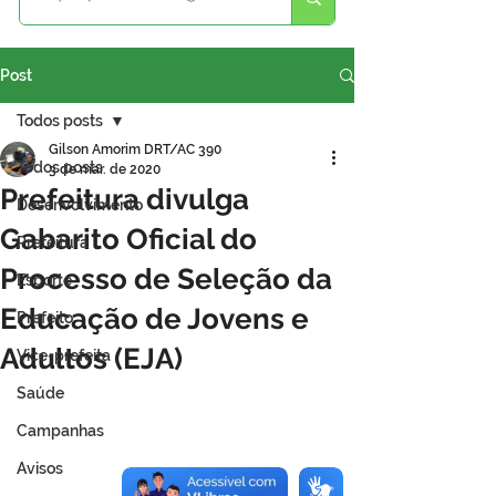
Post
Todos posts
Gilson Amorim DRT/AC 390
Todos posts
3 de mar. de 2020
Prefeitura divulga
Desenvolvimento
Gabarito Oficial do
Prefeitura
Processo de Seleção da
Esporte
Educação de Jovens e
Prefeito
Adultos (EJA)
Vice-prefeita
Saúde
Campanhas
Avisos