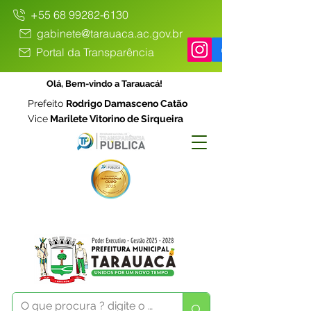
+55 68 99282-6130
gabinete@tarauaca.ac.gov.br
Portal da Transparência
Olá, Bem-vindo a Tarauacá!
Prefeito
Rodrigo Damasceno Catão
Vice
Marilete Vitorino de Sirqueira