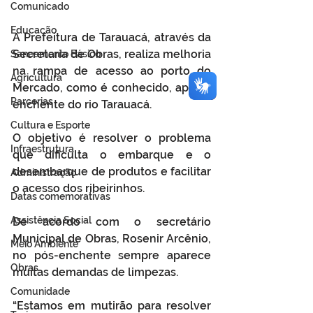
Comunicado
Educação
A Prefeitura de Tarauacá, através da 
Secretaria de Obras, realiza melhoria 
Saneamento Básico
na rampa de acesso ao porto do 
Agricultura
Mercado, como é conhecido, após a 
Parcerias
enchente do rio Tarauacá.
Cultura e Esporte
O objetivo é resolver o problema 
Infraestrutura
que dificulta o embarque e o 
desembarque de produtos e facilitar 
Administração
o acesso dos ribeirinhos.
Datas comemorativas
Assistência Social
De acordo com o secretário 
Municipal de Obras, Rosenir Arcênio, 
Meio Ambiente
no pós-enchente sempre aparece 
Obras
muitas demandas de limpezas.
Comunidade
“Estamos em mutirão para resolver 