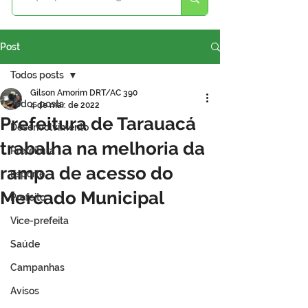
Post
Todos posts
Gilson Amorim DRT/AC 390
Todos posts
4 de mar. de 2022
Prefeitura de Tarauacá
Desenvolvimento
trabalha na melhoria da
Prefeitura
rampa de acesso do
Esporte
Mercado Municipal
Prefeito
Vice-prefeita
Saúde
Campanhas
Avisos