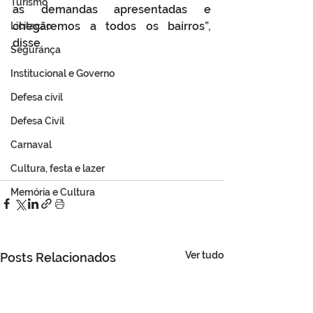
Turismo
as demandas apresentadas e 
chegaremos a todos os bairros”, 
Licitação
disse.
Segurança
Institucional e Governo
Defesa cívil
Defesa Civil
Carnaval
Cultura, festa e lazer
Memória e Cultura
Ver tudo
Posts Relacionados