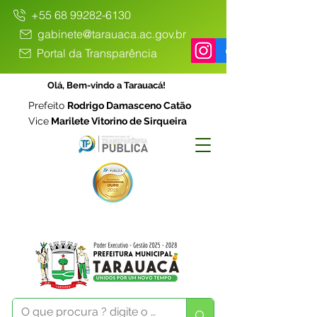
+55 68 99282-6130
gabinete@tarauaca.ac.gov.br
Portal da Transparência
Olá, Bem-vindo a Tarauacá!
Prefeito
Rodrigo Damasceno Catão
Vice
Marilete Vitorino de Sirqueira