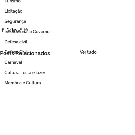
Turismo
Licitação
Segurança
Institucional e Governo
Defesa cívil
Ver tudo
Defesa Civil
Posts Relacionados
Carnaval
Cultura, festa e lazer
Memória e Cultura