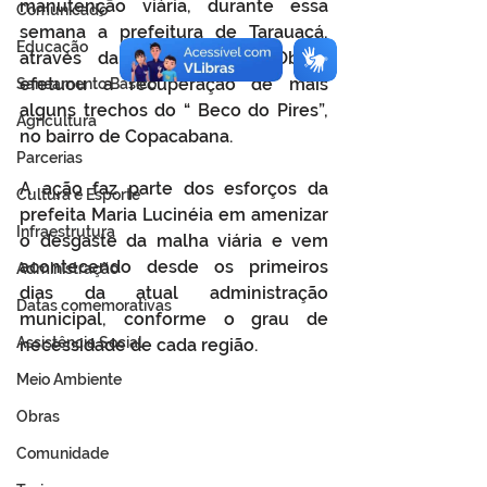
manutenção viária, durante essa 
Comunicado
semana a prefeitura de Tarauacá, 
Educação
através da Secretaria de Obras, 
efetuou a recuperação de mais 
Saneamento Básico
alguns trechos do “ Beco do Pires”, 
Agricultura
no bairro de Copacabana.
Parcerias
A ação faz parte dos esforços da 
Cultura e Esporte
prefeita Maria Lucinéia em amenizar 
Infraestrutura
o desgaste da malha viária e vem 
acontecendo desde os primeiros 
Administração
dias da atual administração 
Datas comemorativas
municipal, conforme o grau de 
Assistência Social
necessidade de cada região. 
Meio Ambiente
Obras
Comunidade