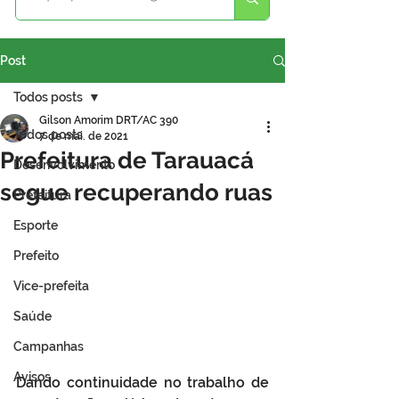
Post
Todos posts
Gilson Amorim DRT/AC 390
Todos posts
7 de mai. de 2021
Prefeitura de Tarauacá
Desenvolvimento
segue recuperando ruas
Prefeitura
Esporte
Prefeito
Vice-prefeita
Saúde
Campanhas
Avisos
Dando continuidade no trabalho de 