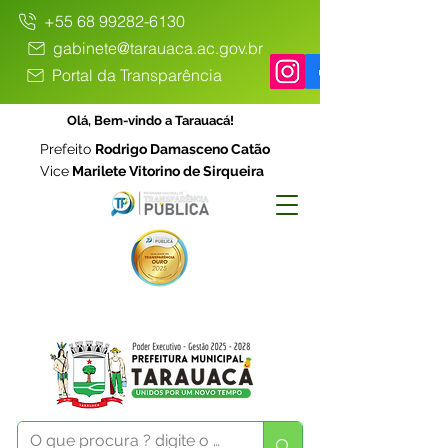
+55 68 99282-6130
gabinete@tarauaca.ac.gov.br
Portal da Transparência
Olá, Bem-vindo a Tarauacá!
Prefeito
Rodrigo Damasceno Catão
Vice
Marilete Vitorino de Sirqueira