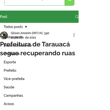
Post
Todos posts
Gilson Amorim DRT/AC 390
Todos posts
16 de abr. de 2021
Prefeitura de Tarauacá
Desenvolvimento
segue recuperando ruas
Prefeitura
Esporte
Prefeito
Vice-prefeita
Saúde
Campanhas
Avisos