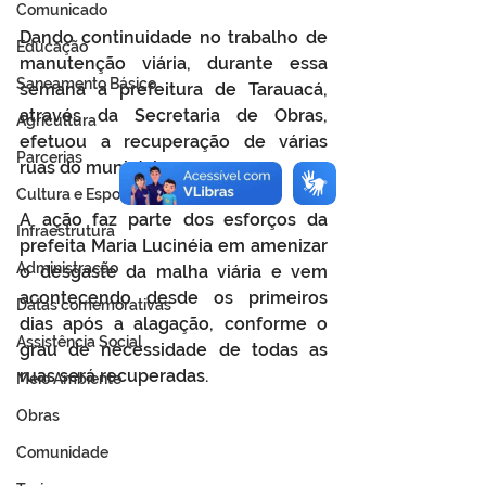
Comunicado
Dando continuidade no trabalho de 
Educação
manutenção viária, durante essa 
Saneamento Básico
semana a prefeitura de Tarauacá, 
através da Secretaria de Obras, 
Agricultura
efetuou a recuperação de várias 
Parcerias
ruas do município. 
Cultura e Esporte
A ação faz parte dos esforços da 
Infraestrutura
prefeita Maria Lucinéia em amenizar 
Administração
o desgaste da malha viária e vem 
acontecendo desde os primeiros 
Datas comemorativas
dias após a alagação, conforme o 
Assistência Social
grau de necessidade de todas as 
ruas será recuperadas.
Meio Ambiente
Obras
Comunidade