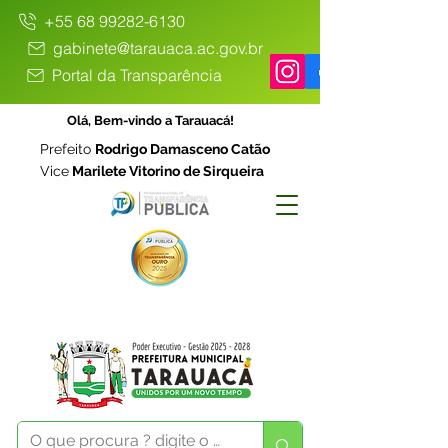
+55 68 99282-6130
gabinete@tarauaca.ac.gov.br
Portal da Transparência
Olá, Bem-vindo a Tarauacá!
Prefeito
Rodrigo Damasceno Catão
Vice
Marilete Vitorino de Sirqueira