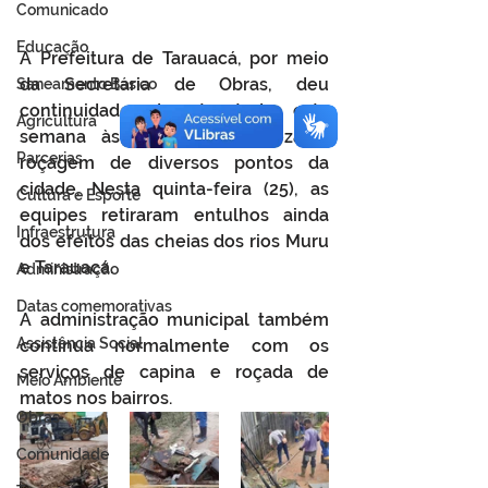
Comunicado
Educação
A Prefeitura de Tarauacá, por meio 
da Secretaria de Obras, deu 
Saneamento Básico
continuidade durante toda esta 
Agricultura
semana às ações de limpeza e 
Parcerias
roçagem de diversos pontos da 
cidade. Nesta quinta-feira (25), as 
Cultura e Esporte
equipes retiraram entulhos ainda 
Infraestrutura
dos efeitos das cheias dos rios Muru 
e Tarauacá. 
Administração
Datas comemorativas
A administração municipal também 
Assistência Social
continua normalmente com os 
serviços de capina e roçada de 
Meio Ambiente
matos nos bairros. 
Obras
Comunidade