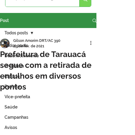
Post
Todos posts
Gilson Amorim DRT/AC 390
Todos posts
25 de fev. de 2021
Prefeitura de Tarauacá
Desenvolvimento
segue com a retirada de
Prefeitura
entulhos em diversos
Esporte
pontos
Prefeito
Vice-prefeita
Saúde
Campanhas
Avisos