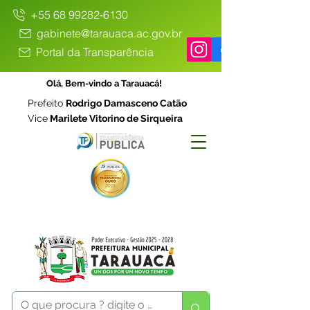
+55 68 99282-6130
gabinete@tarauaca.ac.gov.br
Portal da Transparência
Olá, Bem-vindo a Tarauacá!
Prefeito
Rodrigo Damasceno Catão
Vice
Marilete Vitorino de Sirqueira