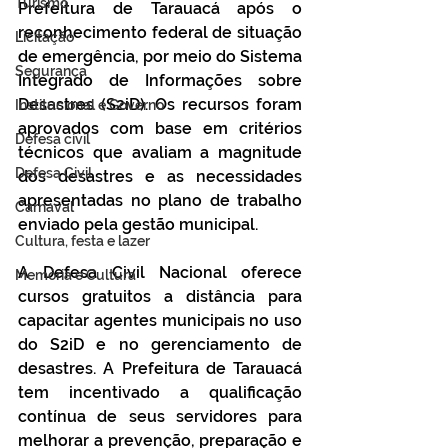
Turismo
Prefeitura de Tarauacá após o 
reconhecimento federal de situação 
Licitação
de emergência, por meio do Sistema 
Segurança
Integrado de Informações sobre 
Desastres (S2iD). Os recursos foram 
Institucional e Governo
aprovados com base em critérios 
Defesa cívil
técnicos que avaliam a magnitude 
Defesa Civil
dos desastres e as necessidades 
apresentadas no plano de trabalho 
Carnaval
enviado pela gestão municipal.
Cultura, festa e lazer
A Defesa Civil Nacional oferece 
Memória e Cultura
cursos gratuitos a distância para 
capacitar agentes municipais no uso 
do S2iD e no gerenciamento de 
desastres. A Prefeitura de Tarauacá 
tem incentivado a qualificação 
contínua de seus servidores para 
melhorar a prevenção, preparação e 