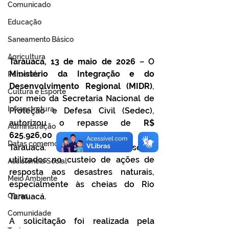
Comunicado
Educação
Saneamento Básico
Agricultura
Tarauacá, 13 de maio de 2026
 – O 
Ministério da Integração e do 
Parcerias
Desenvolvimento Regional (MIDR)
, 
Cultura e Esporte
por meio da Secretaria Nacional de 
Infraestrutura
Proteção e Defesa Civil (Sedec), 
autorizou o repasse de 
R$ 
Administração
625.926,00 
ao município de 
Datas comemorativas
Tarauacá. Os recursos serão 
utilizados no custeio de ações de 
Assistência Social
resposta aos desastres naturais, 
Meio Ambiente
especialmente às cheias do Rio 
Obras
Tarauacá.
Comunidade
A solicitação foi realizada pela 