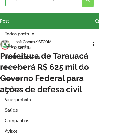
Post
Todos posts
José Gomes/ SECOM
Todos posts
13 de mai.
Prefeitura de Tarauacá
Desenvolvimento
receberá R$ 625 mil do
Prefeitura
Governo Federal para
Esporte
ações de defesa civil
Prefeito
Vice-prefeita
Saúde
Campanhas
Avisos