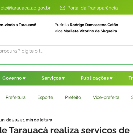
ete@tarauaca.ac.gov.br
Portal da Transparência
m-vindo a Tarauacá!
Prefeito
Rodrigo Damasceno Catão
Vice
Marilete Vitorino de Sirqueira
Governo🔽
Serviços🔽
Publicações🔽
T
Prefeitura
Esporte
Prefeito
Vice-prefeita
jun. de 2024
1 min de leitura
ducação
Saneamento Básico
Agricultura
Parceria
de Tarauacá realiza serviços de