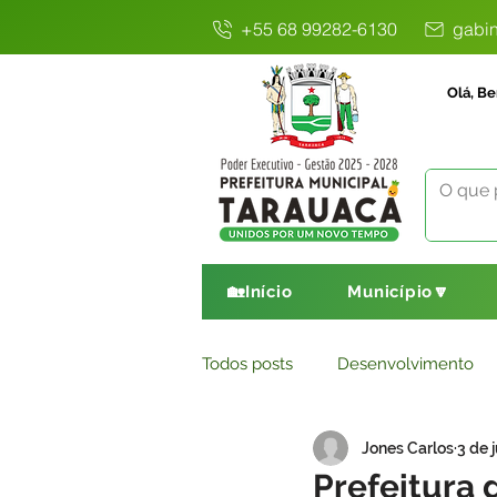
+55 68 99282-6130
gabin
Olá, Be
🏡Início
Município🔽
Todos posts
Desenvolvimento
Jones Carlos
3 de 
Avisos
Comunicado
E
Prefeitura 