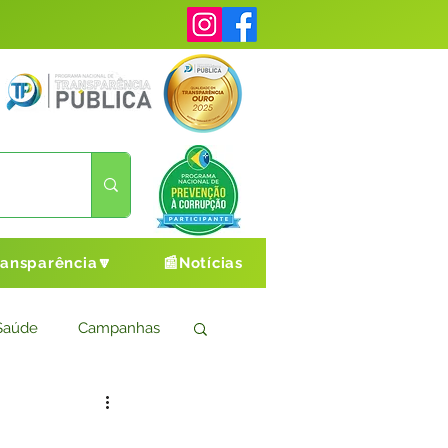
ransparência🔽
📰Notícias
Saúde
Campanhas
s
Cultura e Esporte