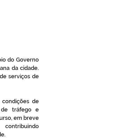
oio do Governo 
na da cidade. 
e serviços de 
 condições de 
de tráfego e 
rso, em breve 
contribuindo 
de.