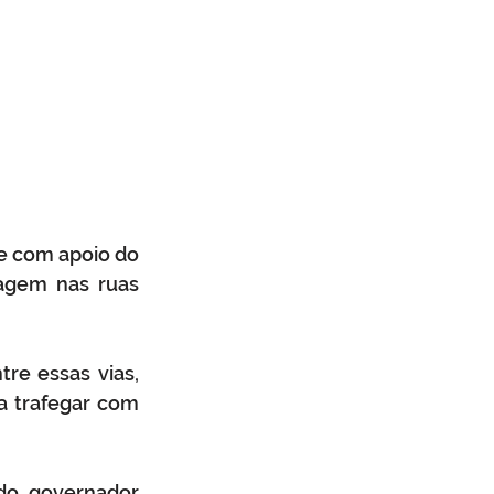
e com apoio do 
agem nas ruas 
re essas vias, 
 trafegar com 
do governador 