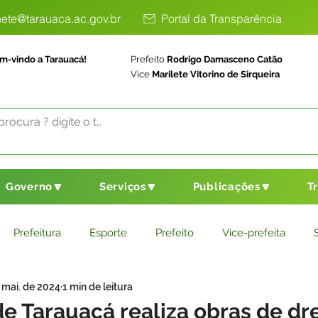
ete@tarauaca.ac.gov.br
Portal da Transparência
m-vindo a Tarauacá!
Prefeito
Rodrigo Damasceno Catão
Vice
Marilete Vitorino de Sirqueira
Governo🔽
Serviços🔽
Publicações🔽
T
Prefeitura
Esporte
Prefeito
Vice-prefeita
 mai. de 2024
1 min de leitura
ducação
Saneamento Básico
Agricultura
Parceria
de Tarauacá realiza obras de 