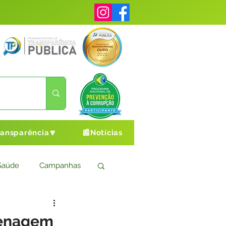
ransparência🔽
📰Notícias
Saúde
Campanhas
s
Cultura e Esporte
drenagem