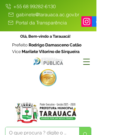
+55 68 99282-6130
gabinete@tarauaca.ac.gov.br
Portal da Transparência
Olá, Bem-vindo a Tarauacá!
Prefeito
Rodrigo Damasceno Catão
Vice
Marilete Vitorino de Sirqueira