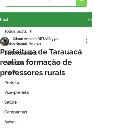
Post
Todos posts
Gilson Amorim DRT/AC 390
Todos posts
8 de mai. de 2021
Prefeitura de Tarauacá
Desenvolvimento
realiza formação de
Prefeitura
professores rurais
Esporte
Prefeito
Vice-prefeita
Saúde
Campanhas
Avisos