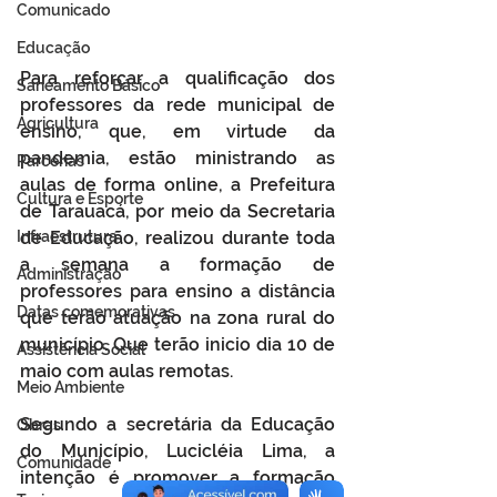
Comunicado
Educação
Para reforçar a qualificação dos 
Saneamento Básico
professores da rede municipal de 
Agricultura
ensino, que, em virtude da 
pandemia, estão ministrando as 
Parcerias
aulas de forma online, a Prefeitura 
Cultura e Esporte
de Tarauacá, por meio da Secretaria 
Infraestrutura
de Educação, realizou durante toda 
a semana a formação de 
Administração
professores para ensino a distância 
Datas comemorativas
que terão atuação na zona rural do 
município. Que terão inicio dia 10 de 
Assistência Social
maio com aulas remotas.
Meio Ambiente
Segundo a secretária da Educação 
Obras
do Município, Lucicléia Lima, a 
Comunidade
intenção é promover a formação 