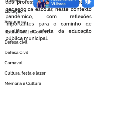
Turismo
dos professores acerca da prática 
pedagógica escolar, neste contexto 
Licitação
pandêmico, com reflexões 
Segurança
importantes para o caminho de 
qualificar a oferta da educação 
Institucional e Governo
pública municipal.
Defesa cívil
Defesa Civil
Carnaval
Cultura, festa e lazer
Memória e Cultura