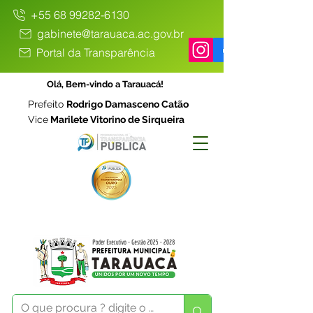
+55 68 99282-6130
gabinete@tarauaca.ac.gov.br
Portal da Transparência
Olá, Bem-vindo a Tarauacá!
Prefeito
Rodrigo Damasceno Catão
Vice
Marilete Vitorino de Sirqueira