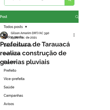
Post
Todos posts
Gilson Amorim DRT/AC 390
Todos posts
13 de mai. de 2021
Prefeitura de Tarauacá
Desenvolvimento
realiza construção de
Prefeitura
galerias pluviais
Esporte
Prefeito
Vice-prefeita
Saúde
Campanhas
Avisos