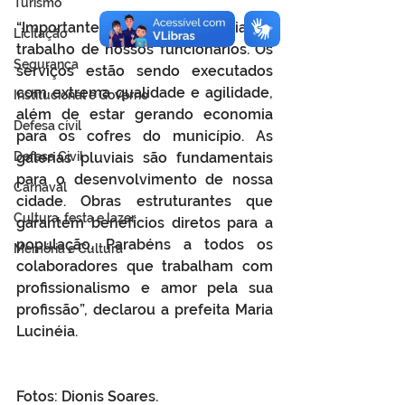
Turismo
“Importante destacar e elogiar o 
Licitação
trabalho de nossos funcionários. Os 
Segurança
serviços estão sendo executados 
com extrema qualidade e agilidade, 
Institucional e Governo
além de estar gerando economia 
Defesa cívil
para os cofres do município. As 
Defesa Civil
galerias pluviais são fundamentais 
para o desenvolvimento de nossa 
Carnaval
cidade. Obras estruturantes que 
Cultura, festa e lazer
garantem benefícios diretos para a 
população. Parabéns a todos os 
Memória e Cultura
colaboradores que trabalham com 
profissionalismo e amor pela sua 
profissão”, declarou a prefeita Maria 
Lucinéia. 
Fotos: Dionis Soares.