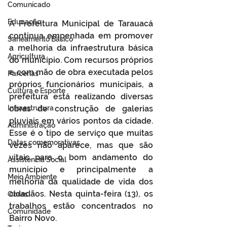
Comunicado
Educação
A Prefeitura Municipal de Tarauacá 
continua empenhada em promover 
Saneamento Básico
a melhoria da infraestrutura básica 
Agricultura
do município. Com recursos próprios 
e com mão de obra executada pelos 
Parcerias
próprios funcionários municipais, a 
Cultura e Esporte
prefeitura está realizando diversas 
Infraestrutura
obras de construção de galerias 
pluviais em vários pontos da cidade. 
Administração
Esse é o tipo de serviço que muitas 
Datas comemorativas
vezes não aparece, mas que são 
vitais para o bom andamento do 
Assistência Social
município e principalmente a 
Meio Ambiente
melhoria da qualidade de vida dos 
cidadãos. Nesta quinta-feira (13), os 
Obras
trabalhos estão concentrados no 
Comunidade
Bairro Novo.