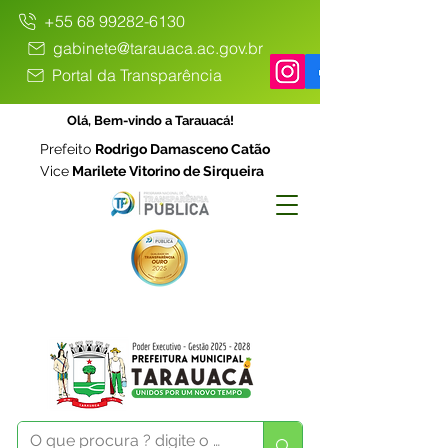
+55 68 99282-6130
gabinete@tarauaca.ac.gov.br
Portal da Transparência
Olá, Bem-vindo a Tarauacá!
Prefeito
Rodrigo Damasceno Catão
Vice
Marilete Vitorino de Sirqueira