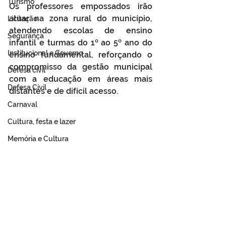
Turismo
Os professores empossados irão 
atuar na zona rural do município, 
Licitação
atendendo escolas de ensino 
Segurança
infantil e turmas do 1º ao 5º ano do 
Institucional e Governo
ensino fundamental, reforçando o 
compromisso da gestão municipal 
Defesa cívil
com a educação em áreas mais 
Defesa Civil
distantes e de difícil acesso.
Carnaval
Cultura, festa e lazer
Memória e Cultura