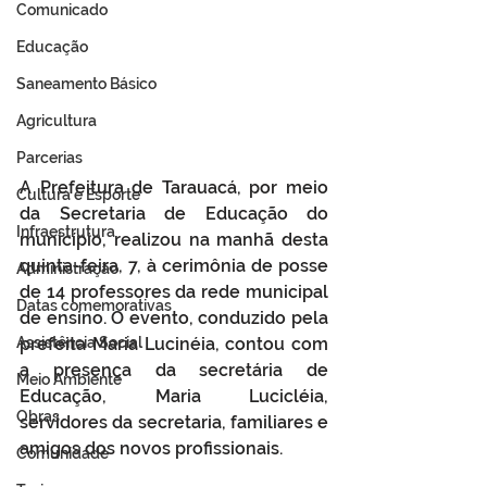
Comunicado
Educação
Saneamento Básico
Agricultura
Parcerias
A Prefeitura de Tarauacá, por meio 
Cultura e Esporte
da Secretaria de Educação do 
Infraestrutura
município, realizou na manhã desta 
quinta-feira, 7, à cerimônia de posse 
Administração
de 14 professores da rede municipal 
Datas comemorativas
de ensino. O evento, conduzido pela 
Assistência Social
prefeita Maria Lucinéia, contou com 
a presença da secretária de 
Meio Ambiente
Educação, Maria Lucicléia, 
Obras
servidores da secretaria, familiares e 
amigos dos novos profissionais.
Comunidade