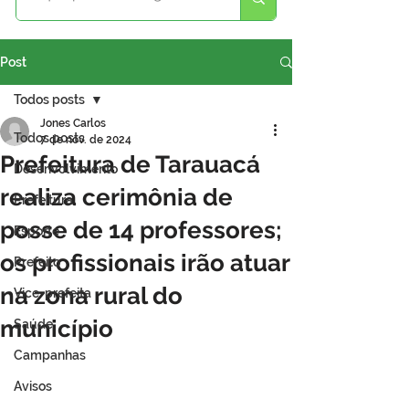
Post
Todos posts
Jones Carlos
Todos posts
7 de nov. de 2024
Prefeitura de Tarauacá
Desenvolvimento
realiza cerimônia de
Prefeitura
posse de 14 professores;
Esporte
os profissionais irão atuar
Prefeito
na zona rural do
Vice-prefeita
município
Saúde
Campanhas
Avisos