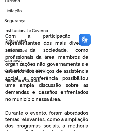
Turismo
Licitação
Segurança
Institucional e Governo
Com a participação de 
Defesa cívil
representantes dos mais diversos 
setores da sociedade, como 
Defesa Civil
profissionais da área, membros de 
Carnaval
organizações não governamentais e 
Cultura, festa e lazer
usuários dos serviços de assistência 
social, a conferência possibilitou 
Memória e Cultura
uma ampla discussão sobre as 
demandas e desafios enfrentados 
no município nessa área.
Durante o evento, foram abordados 
temas relevantes, como a ampliação 
dos programas sociais, a melhoria 