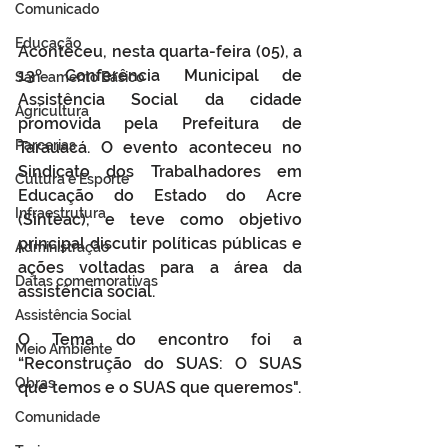
Comunicado
Educação
Aconteceu, nesta quarta-feira (05), a 
13º Conferência Municipal de 
Saneamento Básico
Assistência Social da cidade 
Agricultura
promovida pela Prefeitura de 
Parcerias
Tarauacá. O evento aconteceu no 
Sindicato dos Trabalhadores em 
Cultura e Esporte
Educação do Estado do Acre 
Infraestrutura
(Sinteac), e teve como objetivo 
principal discutir políticas públicas e 
Administração
ações voltadas para a área da 
Datas comemorativas
assistência social.
Assistência Social
O Tema do encontro foi a 
Meio Ambiente
“Reconstrução do SUAS: O SUAS 
Obras
que temos e o SUAS que queremos".
Comunidade