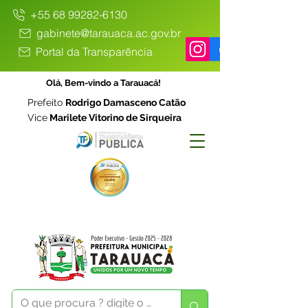
+55 68 99282-6130
gabinete@tarauaca.ac.gov.br
Portal da Transparência
Olá, Bem-vindo a Tarauacá!
Prefeito
Rodrigo Damasceno Catão
Vice
Marilete Vitorino de Sirqueira