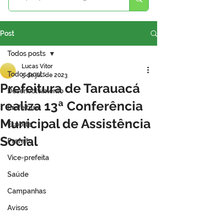
Post
Todos posts
Lucas Vitor
Todos posts
5 de jul. de 2023
Prefeitura de Tarauacá
Desenvolvimento
realiza 13ª Conferência
Prefeitura
Municipal de Assistência
Esporte
Social
Prefeito
Vice-prefeita
Saúde
Campanhas
Avisos