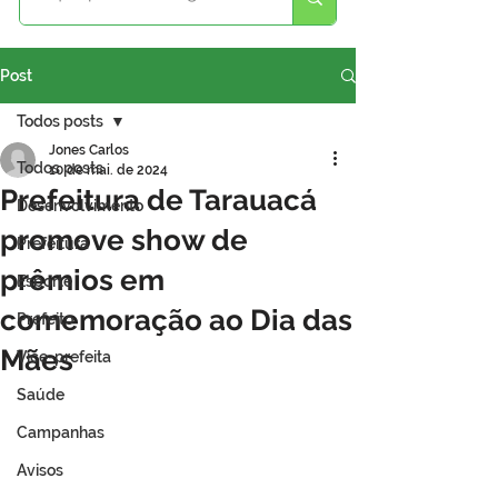
Post
Todos posts
Jones Carlos
Todos posts
10 de mai. de 2024
Prefeitura de Tarauacá
Desenvolvimento
promove show de
Prefeitura
prêmios em
Esporte
comemoração ao Dia das
Prefeito
Mães
Vice-prefeita
Saúde
Campanhas
Avisos