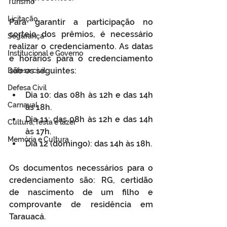
Turismo
Licitação
Para garantir a participação no 
sorteio dos prêmios, é necessário 
Segurança
realizar o credenciamento. As datas 
Institucional e Governo
e horários para o credenciamento 
são os seguintes:
Defesa cívil
Defesa Civil
Dia 10: das 08h às 12h e das 14h 
Carnaval
às 18h.
Dia 11: das 08h às 12h e das 14h 
Cultura, festa e lazer
às 17h.
Memória e Cultura
Dia 12 (domingo): das 14h às 18h.
Os documentos necessários para o 
credenciamento são: RG, certidão 
de nascimento de um filho e 
comprovante de residência em 
Tarauacá.