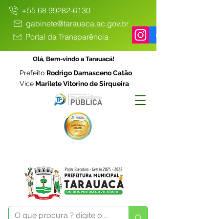
+55 68 99282-6130
gabinete@tarauaca.ac.gov.br
Portal da Transparência
Olá, Bem-vindo a Tarauacá!
Prefeito
Rodrigo Damasceno Catão
Vice
Marilete Vitorino de Sirqueira