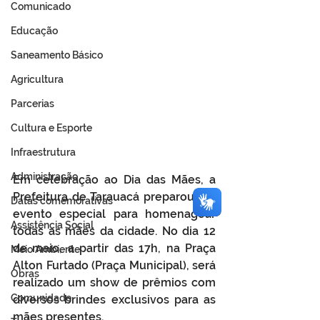
Comunicado
Educação
Saneamento Básico
Agricultura
Parcerias
Cultura e Esporte
Infraestrutura
Administração
Em celebração ao Dia das Mães, a 
Prefeitura de Tarauacá preparou um 
Datas comemorativas
evento especial para homenagear 
Assistência Social
todas as mães da cidade. No dia 12 
de maio, a partir das 17h, na Praça 
Meio Ambiente
Alton Furtado (Praça Municipal), será 
Obras
realizado um show de prêmios com 
Comunidade
diversos brindes exclusivos para as 
mães presentes.