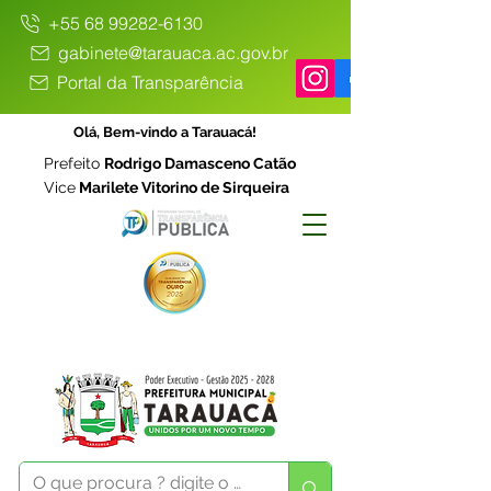
+55 68 99282-6130
gabinete@tarauaca.ac.gov.br
Portal da Transparência
Olá, Bem-vindo a Tarauacá!
Prefeito
Rodrigo Damasceno Catão
Vice
Marilete Vitorino de Sirqueira