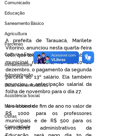
Comunicado
Educação
Saneamento Básico
Agricultura
A prefeita de Tarauacá, Marilete 
Parcerias
Vitorino, anunciou nesta quarta-feira 
Cultura e Esporte
(06), que todo funcionalismo público 
municipal receberá, no dia 10 de 
Infraestrutura
dezembro, o pagamento da segunda 
Administração
parcela do 13º salário. Ela também 
anunciou a antecipação salarial da 
Datas comemorativas
folha de novembro para o dia 27.
Assistência Social
Já o abono de fim de ano no valor de 
Meio Ambiente
R$ 1000 para os professores 
Obras
municipais e de R$ 500 para os 
Comunidade
servidores administrativos da 
Educação, será pago dia 29 de 