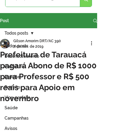
Post
Todos posts
Gilson Amorim DRT/AC 390
Todos posts
7 de nov. de 2019
Prefeitura de Tarauacá
Desenvolvimento
pagará Abono de R$ 1000
Prefeitura
para Professor e R$ 500
Esporte
reais para Apoio em
Prefeito
novembro
Vice-prefeita
Saúde
Campanhas
Avisos