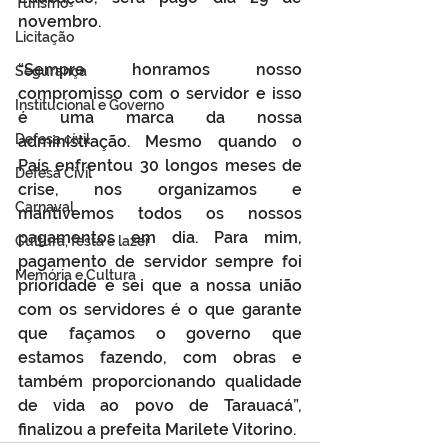
Turismo
novembro.
Licitação
“Sempre honramos nosso 
Segurança
compromisso com o servidor e isso 
Institucional e Governo
é uma marca da nossa 
Defesa cívil
administração. Mesmo quando o 
País enfrentou 30 longos meses de 
Defesa Civil
crise, nos organizamos e 
Carnaval
mantivemos todos os nossos 
pagamentos em dia. Para mim, 
Cultura, festa e lazer
pagamento de servidor sempre foi 
Memória e Cultura
prioridade e sei que a nossa união 
com os servidores é o que garante 
que façamos o governo que 
estamos fazendo, com obras e 
também proporcionando qualidade 
de vida ao povo de Tarauacá”, 
finalizou a prefeita Marilete Vitorino.