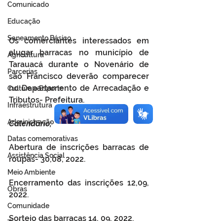
Comunicado
Educação
Saneamento Básico
Os comerciantes interessados em 
alugar barracas no município de 
Agricultura
Tarauacá durante o Novenário de 
Parcerias
são Francisco deverão comparecer 
no Departamento de Arrecadação e 
Cultura e Esporte
Tributos- Prefeitura.  
Infraestrutura
Administração
Calendário; 
Datas comemorativas
Abertura de inscrições barracas de 
Assistência Social
roupas- 30,08, 2022.
Meio Ambiente
Encerramento das inscrições 12,09, 
Obras
2022.
Comunidade
Sorteio das barracas 14, 09, 2022. 