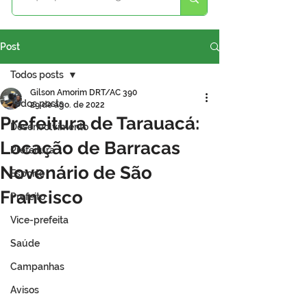
Post
Todos posts
Gilson Amorim DRT/AC 390
Todos posts
29 de ago. de 2022
Prefeitura de Tarauacá:
Desenvolvimento
Locação de Barracas
Prefeitura
Novenário de São
Esporte
Francisco
Prefeito
Vice-prefeita
Saúde
Campanhas
Avisos