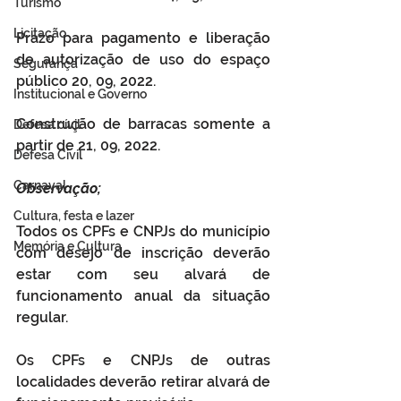
Turismo
Licitação
Prazo para pagamento e liberação 
de autorização de uso do espaço 
Segurança
público 20, 09, 2022.
Institucional e Governo
Construção de barracas somente a 
Defesa cívil
partir de 21, 09, 2022.
Defesa Civil
Carnaval
Observação; 
Cultura, festa e lazer
Todos os CPFs e CNPJs do município 
Memória e Cultura
com desejo de inscrição deverão 
estar com seu alvará de 
funcionamento anual da situação 
regular.
Os CPFs e CNPJs de outras 
localidades deverão retirar alvará de 