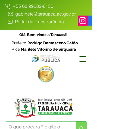
+55 68 99282-6130
gabinete@tarauaca.ac.gov.br
Portal da Transparência
Olá, Bem-vindo a Tarauacá!
Prefeito
Rodrigo Damasceno Catão
Vice
Marilete Vitorino de Sirqueira