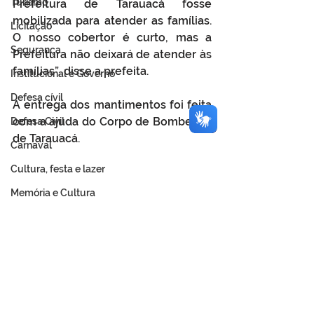
Turismo
Prefeitura de Tarauacá fosse 
mobilizada para atender as famílias. 
Licitação
O nosso cobertor é curto, mas a 
Segurança
Prefeitura não deixará de atender às 
famílias”, disse a prefeita.
Institucional e Governo
Defesa cívil
A entrega dos mantimentos foi feita 
com a ajuda do Corpo de Bombeiros 
Defesa Civil
de Tarauacá.
Carnaval
Cultura, festa e lazer
Memória e Cultura