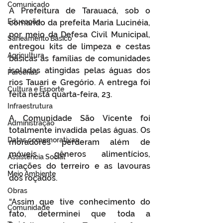
Comunicado
A Prefeitura de Tarauacá, sob o 
Educação
comando da prefeita Maria Lucinéia, 
por meio da Defesa Civil Municipal, 
Saneamento Básico
entregou kits de limpeza e cestas 
Agricultura
básicas às famílias de comunidades 
isoladas atingidas pelas águas dos 
Parcerias
rios Tauari e Gregório. A entrega foi 
Cultura e Esporte
feita nesta quarta-feira, 23.
Infraestrutura
A Comunidade São Vicente foi 
Administração
totalmente invadida pelas águas. Os 
Datas comemorativas
moradores perderam além de 
móveis, gêneros alimentícios, 
Assistência Social
criações do terreiro e as lavouras 
Meio Ambiente
dos roçados. 
Obras
“Assim que tive conhecimento do 
Comunidade
fato, determinei que toda a 