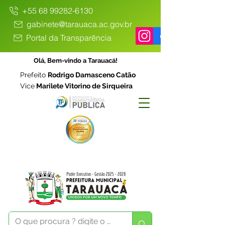
+55 68 99282-6130
gabinete@tarauaca.ac.gov.br
Portal da Transparência
Olá, Bem-vindo a Tarauacá!
Prefeito
Rodrigo Damasceno Catão
Vice
Marilete Vitorino de Sirqueira