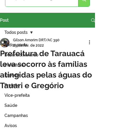
Post
Todos posts
Gilson Amorim DRT/AC 390
Todos posts
23 de fev. de 2022
Prefeitura de Tarauacá
Desenvolvimento
leva socorro às famílias
Prefeitura
atingidas pelas águas do
Esporte
Tauari e Gregório
Prefeito
Vice-prefeita
Saúde
Campanhas
Avisos