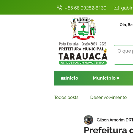
+55 68 99282-6130
gabin
Olá, Be
🏡Início
Município🔽
Todos posts
Desenvolvimento
Gilson Amorim DR
Avisos
Comunicado
E
Prefeitura 