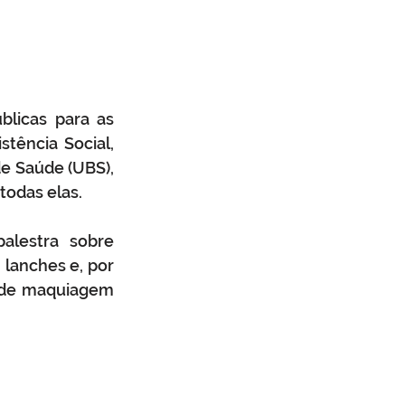
licas para as 
ência Social, 
e Saúde (UBS), 
odas elas. 
lestra sobre 
lanches e, por 
 de maquiagem 