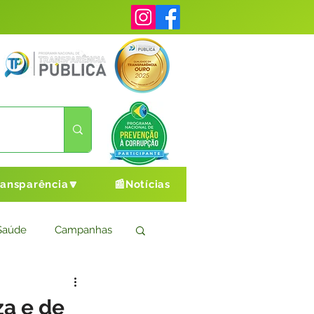
ransparência🔽
📰Notícias
Saúde
Campanhas
s
Cultura e Esporte
za e de