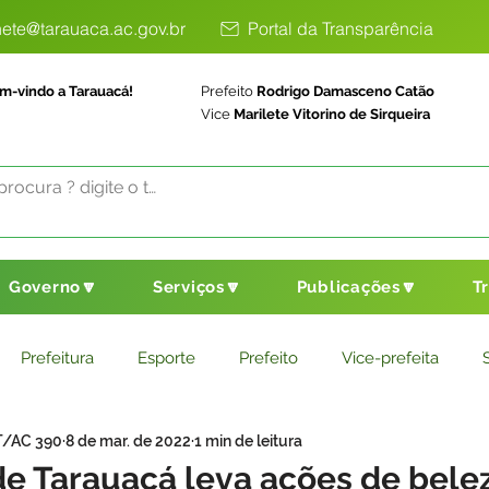
ete@tarauaca.ac.gov.br
Portal da Transparência
m-vindo a Tarauacá!
Prefeito
Rodrigo Damasceno Catão
Vice
Marilete Vitorino de Sirqueira
Governo🔽
Serviços🔽
Publicações🔽
T
Prefeitura
Esporte
Prefeito
Vice-prefeita
T/AC 390
8 de mar. de 2022
1 min de leitura
ducação
Saneamento Básico
Agricultura
Parceria
de Tarauacá leva ações de bele