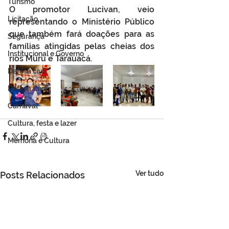
Turismo
O promotor Lucivan, veio 
Licitação
representando o Ministério Público 
que também fará doações para as 
Segurança
famílias atingidas pelas cheias dos 
Institucional e Governo
rios Muru e Tarauacá.  
Defesa cívil
Defesa Civil
Carnaval
Cultura, festa e lazer
Memória e Cultura
Ver tudo
Posts Relacionados