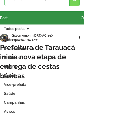
Post
Todos posts
Gilson Amorim DRT/AC 390
Todos posts
22 de fev. de 2021
Prefeitura de Tarauacá
Desenvolvimento
inicia nova etapa de
Prefeitura
entrega de cestas
Esporte
básicas
Prefeito
Vice-prefeita
Saúde
Campanhas
Avisos