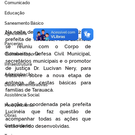
Comunicado
Educação
Saneamento Básico
Na noite desta segunda-feira (22), a 
Agricultura
prefeita de Tarauacá, Maria Lucinéia, 
Parcerias
se reuniu com o Corpo de 
Bombeiros, Defesa Civil Municipal, 
Cultura e Esporte
secretários municipais e o promotor 
Infraestrutura
de justiça Dr. Lucivan Nery, para 
Administração
tratarem sobre a nova etapa de 
entrega de cestas básicas para 
Datas comemorativas
famílias de Tarauacá.  
Assistência Social
A ação é coordenada pela prefeita 
Meio Ambiente
Lucinéia que faz questão de 
Obras
acompanhar todas as ações que 
Comunidade
estão sendo desenvolvidas.