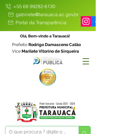
+55 68 99282-6130
gabinete@tarauaca.ac.gov.br
Portal da Transparência
Olá, Bem-vindo a Tarauacá!
Prefeito
Rodrigo Damasceno Catão
Vice
Marilete Vitorino de Sirqueira