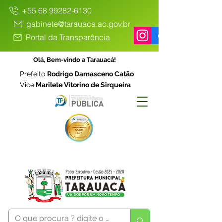
+55 68 99282-6130
gabinete@tarauaca.ac.gov.br
Portal da Transparência
Olá, Bem-vindo a Tarauacá!
Prefeito
Rodrigo Damasceno Catão
Vice
Marilete Vitorino de Sirqueira