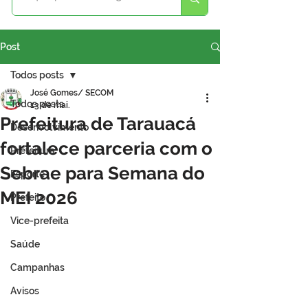
Post
Todos posts
José Gomes/ SECOM
Todos posts
13 de mai.
Prefeitura de Tarauacá
Desenvolvimento
fortalece parceria com o
Prefeitura
Sebrae para Semana do
Esporte
MEI 2026
Prefeito
Vice-prefeita
Saúde
Campanhas
Avisos