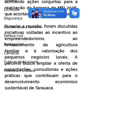
Turismo
alinhando ações conjuntas para a 
realização da Semana do MEI 2026, 
Licitação
que acontece de 11 a 29 de maio.
Segurança
Durante a reunião, foram discutidas 
Institucional e Governo
iniciativas voltadas ao incentivo ao 
Defesa cívil
empreendedorismo, ao 
fortalecimento da agricultura 
Defesa Civil
familiar e à valorização dos 
Carnaval
pequenos negócios locais. A 
Cultura, festa e lazer
parceria busca ampliar a oferta de 
capacitações, consultorias e ações 
Memória e Cultura
práticas que contribuam para o 
desenvolvimento econômico 
sustentável de Tarauacá.