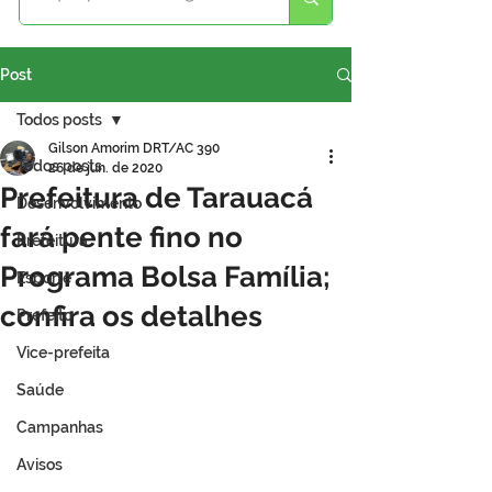
Post
Todos posts
Gilson Amorim DRT/AC 390
Todos posts
26 de jun. de 2020
Prefeitura de Tarauacá
Desenvolvimento
fará pente fino no
Prefeitura
Programa Bolsa Família;
Esporte
confira os detalhes
Prefeito
Vice-prefeita
Saúde
Campanhas
Avisos