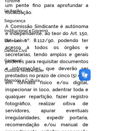
Turismo
um pente fino para aprofundar a 
Licitação
fiscalização. 
Segurança
A Comissão Sindicante é autônoma 
Institucional e Governo
e independente, ao teor do Art. 150, 
da Lei nº. 8.112/90, podendo ter 
Defesa cívil
acesso à todos os órgãos e 
Defesa Civil
secretarias, tendo amplos e gerais 
Carnaval
poderes para requisitar documentos 
e informações, que deverão ser 
Cultura, festa e lazer
prestados no prazo de cinco (5) dias, 
Memória e Cultura
em formato físico e/ou digital, 
inspecionar in loco, adentrar toda e 
qualquer repartição, fazer registro 
fotográfico, realizar oitiva de 
servidores, apurar eventuais 
irregularidades, expedir portaria, 
recomendação e/ou manual de 