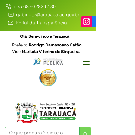
+55 68 99282-6130
gabinete@tarauaca.ac.gov.br
Portal da Transparência
Olá, Bem-vindo a Tarauacá!
Prefeito
Rodrigo Damasceno Catão
Vice
Marilete Vitorino de Sirqueira