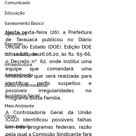
Comunicado
Educação
Saneamento Básico
Nesta sexta-feira (26), a Prefeitura 
Agricultura
de Tarauacá publicou no Diário 
Parcerias
Oficial do Estado (DOE), Edição DOE 
nº. 12.826, de 26.06.20, às fls. 65-66, 
Cultura e Esporte
o Decreto nº. 62, onde institui uma 
Infraestrutura
equipe que comandará uma 
Administração
sindicância que será realizada para 
identificar perfis suspeitos e 
Datas comemorativas
possíveis irregularidades no 
Assistência Social
Programa Bolsa Família.  
Meio Ambiente
A Controladoria Geral da União 
Obras
(CGU) identificou possíveis falhas 
Comunidade
em três programas federais, razão 
pela qual a Comissão Sindicante fará 