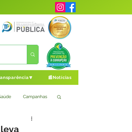
ransparência🔽
📰Notícias
Saúde
Campanhas
s
Cultura e Esporte
 leva