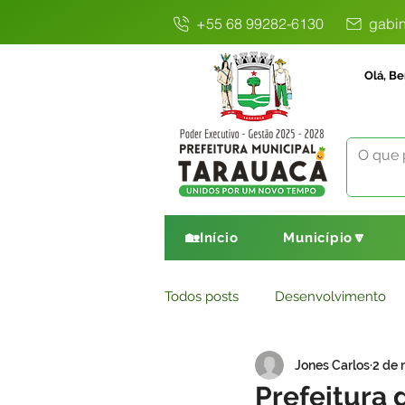
+55 68 99282-6130
gabin
Olá, Be
🏡Início
Município🔽
Todos posts
Desenvolvimento
Jones Carlos
2 de 
Avisos
Comunicado
E
Prefeitura 