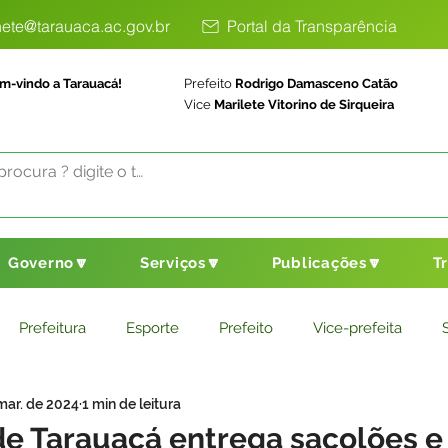
ete@tarauaca.ac.gov.br
Portal da Transparência
m-vindo a Tarauacá!
Prefeito
Rodrigo Damasceno Catão
Vice
Marilete Vitorino de Sirqueira
Governo🔽
Serviços🔽
Publicações🔽
T
Prefeitura
Esporte
Prefeito
Vice-prefeita
mar. de 2024
1 min de leitura
ducação
Saneamento Básico
Agricultura
Parceria
de Tarauacá entrega sacolões e