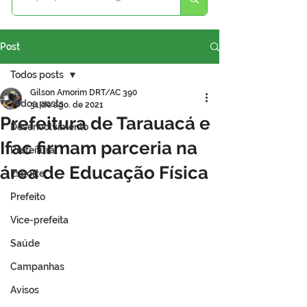
Post
Todos posts
Gilson Amorim DRT/AC 390
Todos posts
31 de ago. de 2021
Prefeitura de Tarauacá e
Desenvolvimento
Ifac firmam parceria na
Prefeitura
área de Educação Física
Esporte
Prefeito
Vice-prefeita
Saúde
Campanhas
Avisos