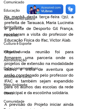
Comunicado
Educação
Na manhã desta terça-feira (31), a 
Saneamento Básico
prefeita de Tarauacá, Maria Lucinéia 
Agricultura
e gerente de Desporto Gil França, 
receberam a visita do professor de 
Parcerias
Educação Física do Ifac, Victor Alab. 
Cultura e Esporte
Objetivo da reunião foi para 
Infraestrutura
firmarem uma parceria onde os 
Administração
projetos de extensão na modalidade 
Datas comemorativas
xadrez e trilha de aventura que 
serão coordenado pelo professor do 
Assistência Social
IFAC e também sejam expandido 
Meio Ambiente
para os alunos das escolas da rede 
municipal e da escolinha solidária.
Obras
Comunidade
A previsão do Projeto iniciar ainda 