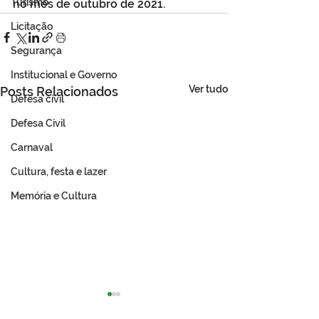
Turismo
no mês de outubro de 2021.
Licitação
Segurança
Institucional e Governo
Ver tudo
Posts Relacionados
Defesa cívil
Defesa Civil
Carnaval
Cultura, festa e lazer
Memória e Cultura