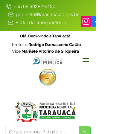
+55 68 99282-6130
gabinete@tarauaca.ac.gov.br
Portal da Transparência
Olá, Bem-vindo a Tarauacá!
Prefeito
Rodrigo Damasceno Catão
Vice
Marilete Vitorino de Sirqueira